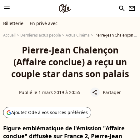
menu
search
newsletter
Billetterie
En privé avec
Accueil
Dernières actus people
Actus Cinéma
Pierre-Jean Chalençon (Affaire conclue) a reçu un couple star dans son palais
Pierre-Jean Chalençon
(Affaire conclue) a reçu un
couple star dans son palais
Publié le 1 mars 2019 à 20:55
Partager
share
Ajoutez Ode à vos sources préférées
Figure emblématique de l'émission "Affaire
conclue" diffusée sur France 2, Pierre-Jean