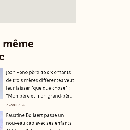
le même
e
Jean Reno père de six enfants
de trois mères différentes veut
leur laisser "quelque chose" :
"Mon père et mon grand-père
ne m’ont rien laissé"
25 avril 2026
Faustine Bollaert passe un
nouveau cap avec ses enfants