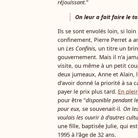
réjouissant.
"
On leur a fait faire le 
Ils se sont envolés loin, si loi
confinement, Pierre Perret a a
un
Les Confinis,
un titre un bri
gouvernement. Mais il n'a jamais
visite, ou même à un petit cou
deux jumeaux, Anne et Alain, 
d'avoir donné la priorité à sa c
payer le prix plus tard.
En plei
pour être "
disponible pendant l
pour eux,
se souvenait-il
. On le
voulais les ouvrir à d'autres cult
une fille, baptisée Julie, qui 
1995 à l'âge de 32 ans.