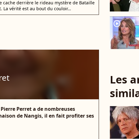
e cache derrière le rideau mystère de Bataille
. La vérité est au bout du couloir…
player2
ret
Les a
simil
. Pierre Perret a de nombreuses
ison de Nangis, il en fait profiter ses