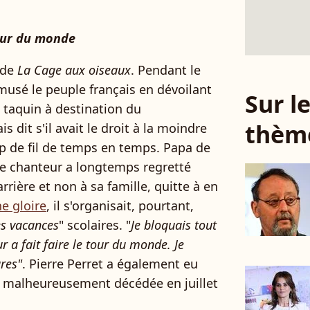
tour du monde
n de
La Cage aux oiseaux
. Pendant le
musé le peuple français en dévoilant
Sur 
n taquin à destination du
thèm
 dit s'il avait le droit à la moindre
p de fil de temps en temps. Papa de
le chanteur a longtemps regretté
arrière et non à sa famille, quitte à en
ne gloire
, il s'organisait, pourtant,
es vacances
" scolaires. "
Je bloquais tout
ur a fait faire le tour du monde. Je
ures"
. Pierre Perret a également eu
est malheureusement décédée en juillet