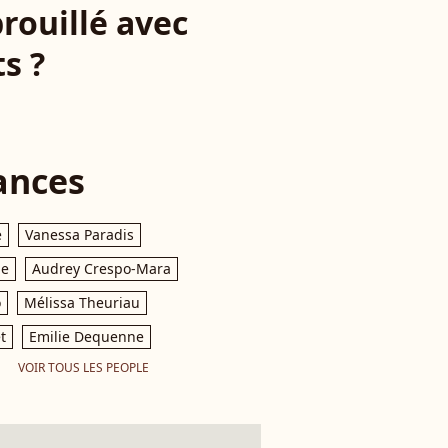
brouillé avec
s ?
ances
e
Vanessa Paradis
le
Audrey Crespo-Mara
o
Mélissa Theuriau
t
Emilie Dequenne
VOIR TOUS LES PEOPLE