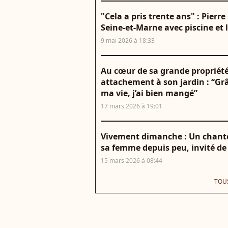
"Cela a pris trente ans" : Pierr
Seine-et-Marne avec piscine et
9 mai 2026 à 18:33
Au cœur de sa grande propriété
attachement à son jardin : “Gr
ma vie, j’ai bien mangé”
17 mars 2026 à 19:01
Vivement dimanche : Un chanteu
sa femme depuis peu, invité de
15 mars 2026 à 08:44
TOUS