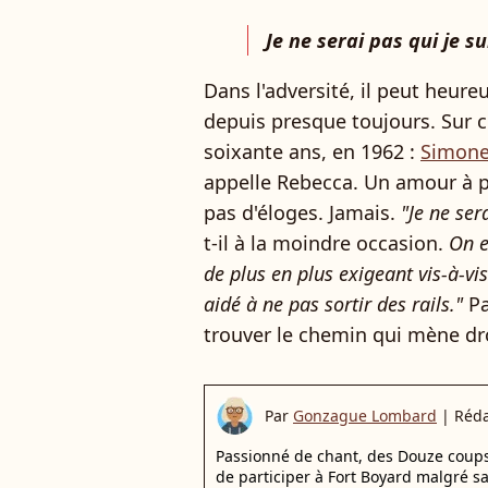
Je ne serai pas qui je su
Dans l'adversité, il peut heur
depuis presque toujours. Sur ce
soixante ans, en 1962 :
Simone
appelle Rebecca. Un amour à pr
pas d'éloges. Jamais.
"Je ne ser
t-il à la moindre occasion.
On e
de plus en plus exigeant vis-à-v
aidé à ne pas sortir des rails."
Pa
trouver le chemin qui mène dro
Par
Gonzague Lombard
|
Réda
Passionné de chant, des Douze coups d
de participer à Fort Boyard malgré s