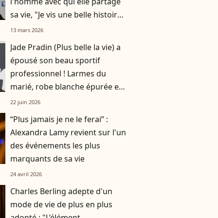
l'homme avec qui elle partage
sa vie, "Je vis une belle histoire
d'amour"
13 mars 2026
Jade Pradin (Plus belle la vie) a
épousé son beau sportif
professionnel ! Larmes du
marié, robe blanche épurée et
pluie de bulles, toutes les
22 juin 2026
images
“Plus jamais je ne le ferai” :
Alexandra Lamy revient sur l'un
des événements les plus
marquants de sa vie
24 avril 2026
Charles Berling adepte d'un
mode de vie de plus en plus
adopté : "L’élément