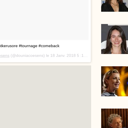
entkerusore #tournage #comeback
esens
(@douniacoesens) le
18 Janv. 2018 5 :17 PST