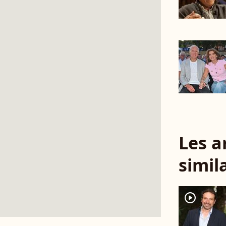
Les a
simil
player2