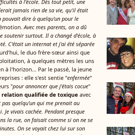
ficultés à l'école. Dès tout petit, une
ferait jamais rien de sa vie, qu'il était
n pouvait dire à quelqu'un pour le
c émotion.
Avec mes parents, on a dû
le soutenir surtout. Il a changé d'école, à
té. C'était un internat et j'ai été séparée
urd'hui, le duo frère-sœur ainsi que
xploitation, à quelques mètres les uns
n à l'horizon... Par le passé, la jeune
prises : elle s'est sentie "
enfermée
"
eurs "
pour annoncer que j'étais cocue
"
 relation qualifiée de toxique
avec
t pas quelqu'un qui me prenait au
oi. Je vivais cachée. Pendant presque
ns la rue, on faisait comme si on ne se
inutes. On se voyait chez lui sur son