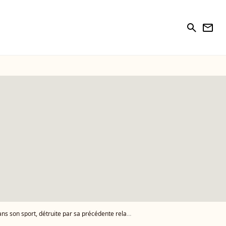
search
newsletter
ort, détruite par sa précédente relation de couple