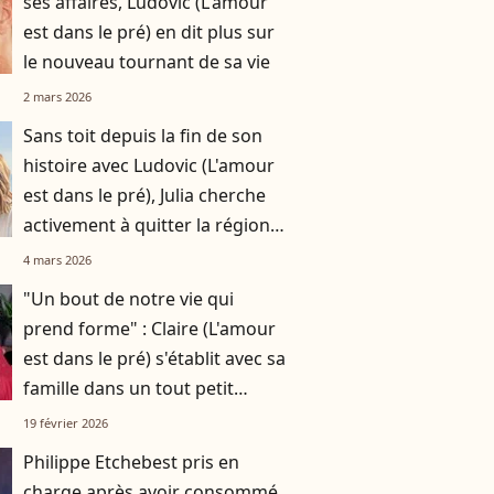
ses affaires, Ludovic (L'amour
est dans le pré) en dit plus sur
le nouveau tournant de sa vie
2 mars 2026
Sans toit depuis la fin de son
histoire avec Ludovic (L'amour
est dans le pré), Julia cherche
activement à quitter la région
de l'agriculteur
4 mars 2026
"Un bout de notre vie qui
prend forme" : Claire (L'amour
est dans le pré) s'établit avec sa
famille dans un tout petit
village de 315 habitants
19 février 2026
Philippe Etchebest pris en
charge après avoir consommé