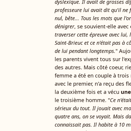
dyslexique. Il avait de grosses dif
professeure lui avait dit qu'il ne 
nul, bête... Tous les mots que l'o
dénigrer
, se souvient-elle ave
traverser cette épreuve avec lui, 
Saint-Brieuc et ce n'était pas à cô
de lui pendant longtemps.
" Aujo
les parents vivent tous sur l'e
des autres. Mais côté coeur, rie
femme a été en couple à trois re
avec le premier, n'a reçu des fl
la deuxième fois et a vécu
une
le troisième homme. "
Ce n'étai
sérieux du tout. Il jouait avec m
quatre ans, on se voyait. Mais da
connaissait pas. Il habite à 10 m