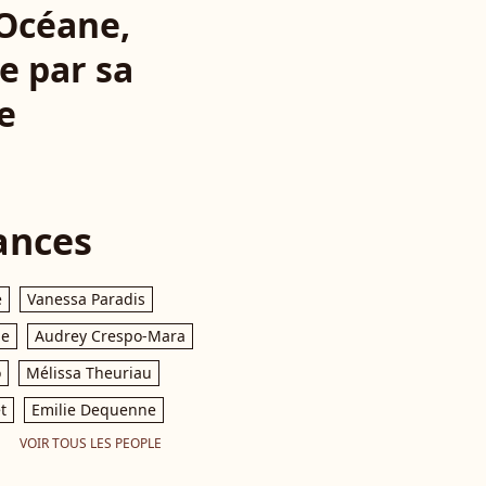
 Océane,
e par sa
e
ances
e
Vanessa Paradis
le
Audrey Crespo-Mara
o
Mélissa Theuriau
t
Emilie Dequenne
VOIR TOUS LES PEOPLE