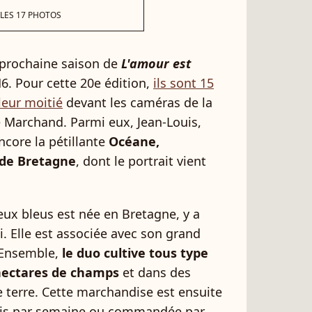
 LES 17 PHOTOS
 prochaine saison de
L'amour est
6. Pour cette 20e édition,
ils sont 15
leur moitié
devant les caméras de la
Le Marchand. Parmi eux, Jean-Louis,
ncore la pétillante
Océane,
 de Bretagne
, dont le portrait vient
ux bleus est née en Bretagne, y a
ui. Elle est associée avec son grand
. Ensemble,
le duo cultive tous type
 hectares de champs
et dans des
e terre. Cette marchandise est ensuite
ois par semaine ou commandée par