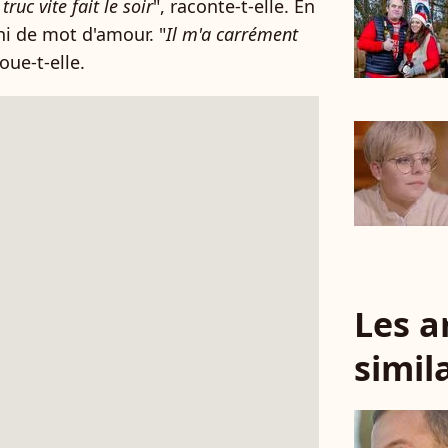
uc vite fait le soir
", raconte-t-elle. En
ni de mot d'amour. "
Il m'a carrément
voue-t-elle.
Les a
simil