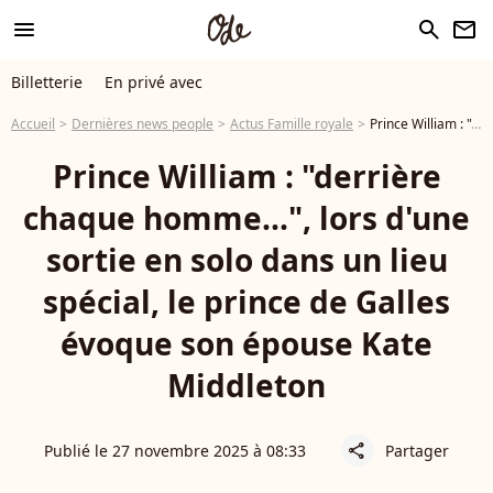
menu
search
newsletter
Billetterie
En privé avec
Accueil
Dernières news people
Actus Famille royale
Prince William : "derrière chaque homme...", lors d'une sortie en solo dans un lieu spécial, le prince de Galles évoque son épouse Kate Middleton
Prince William : "derrière
chaque homme...", lors d'une
sortie en solo dans un lieu
spécial, le prince de Galles
évoque son épouse Kate
Middleton
Publié le 27 novembre 2025 à 08:33
Partager
share