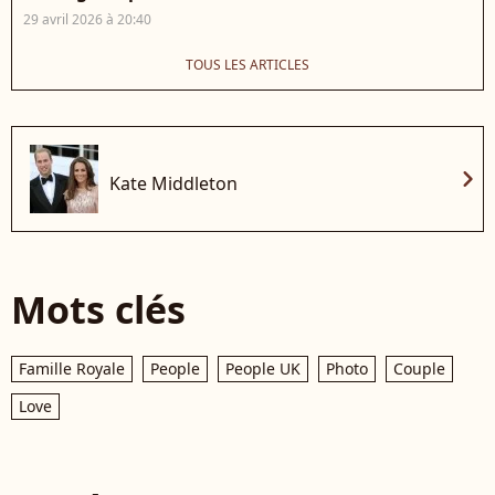
29 avril 2026 à 20:40
TOUS LES ARTICLES
chevron_right
Kate Middleton
Mots clés
Famille Royale
People
People UK
Photo
Couple
Love