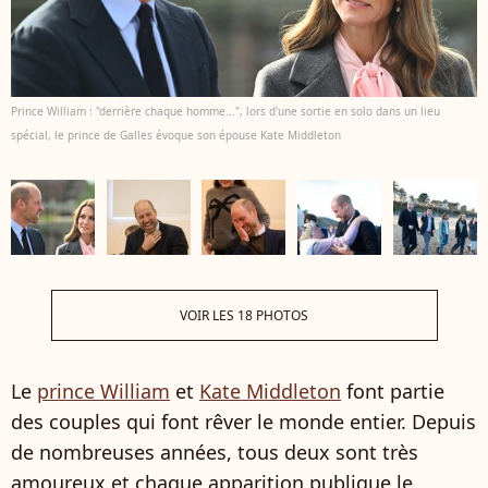
Prince William : "derrière chaque homme...", lors d'une sortie en solo dans un lieu
spécial, le prince de Galles évoque son épouse Kate Middleton
VOIR LES 18 PHOTOS
Le
prince William
et
Kate Middleton
font partie
des couples qui font rêver le monde entier. Depuis
de nombreuses années, tous deux sont très
amoureux et chaque apparition publique le