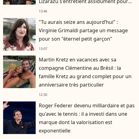
Lizarazu s'entretient assidûment pour
rester musclé à 56 ans ?
13:46
"Tu aurais seize ans aujourd’hui" :
Virginie Grimaldi partage un message
pour son "éternel petit garçon"
13:07
Martin Kretz en vacances avec sa
compagne Clémentine au Brésil : la
famille Kretz au grand complet pour un
anniversaire très particulier
12:30
Roger Federer devenu milliardaire et pas
qu'avec le tennis : il a investi dans une
marque dont la valorisation est
exponentielle