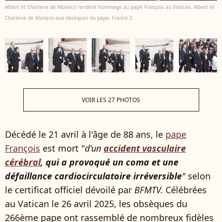
Albert et Charlene de Monaco rendent hommage au pape François au Vatican. Albert et
Charlene de Monaco aux obsèques du pape, France 2
VOIR LES 27 PHOTOS
Décédé le 21 avril à l'âge de 88 ans, le
pape
François
est mort "
d'un
accident vasculaire
cérébral
, qui a provoqué un coma et une
défaillance cardiocirculatoire irréversible
"
selon
le certificat officiel dévoilé par
BFMTV.
Célébrées
au Vatican le 26 avril 2025, les obsèques du
266ème pape ont rassemblé de nombreux fidèles