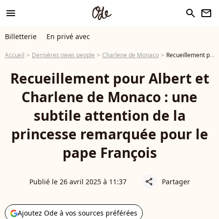
menu
search
newsletter
Billetterie
En privé avec
Accueil
Dernières news people
Charlene de Monaco
Recueillement pour Albert et Charlene de Monaco : une subtile attention de la princesse remarquée pour le pape François
Recueillement pour Albert et
Charlene de Monaco : une
subtile attention de la
princesse remarquée pour le
pape François
Publié le 26 avril 2025 à 11:37
Partager
share
Ajoutez Ode à vos sources préférées