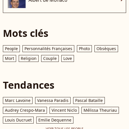
Albert de Monaco
Mots clés
People
Personnalités Françaises
Photo
Obsèques
Mort
Religion
Couple
Love
Tendances
Marc Lavoine
Vanessa Paradis
Pascal Bataille
Audrey Crespo-Mara
Vincent Niclo
Mélissa Theuriau
Louis Ducruet
Emilie Dequenne
VOIR TOUS LES PEOPLE