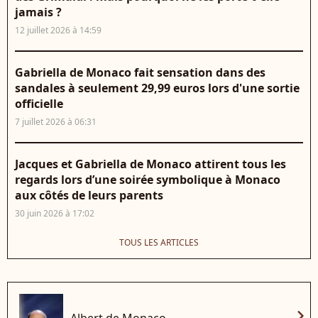
jamais ?
12 juillet 2026 à 14:59
Gabriella de Monaco fait sensation dans des
sandales à seulement 29,99 euros lors d'une sortie
officielle
7 juillet 2026 à 06:31
Jacques et Gabriella de Monaco attirent tous les
regards lors d’une soirée symbolique à Monaco
aux côtés de leurs parents
30 juin 2026 à 17:02
TOUS LES ARTICLES
chevron_right