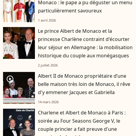
Monaco : le pape a pu déguster un menu
particulièrement savoureux
1 avril 2026
Le prince Albert de Monaco et la
princesse Charlène contraint d'écourter
leur séjour en Allemagne : la mobilisation
historique du couple aux monégasques
2 juillet 2026
Albert II de Monaco propriétaire d’une
player2
belle maison très loin de Monaco, il rêve
d'y emmener Jacques et Gabriella
14 mars 2026
Charlene et Albert de Monaco à Paris :
soirée au Four Seasons George V, le
couple princier a fait preuve d'une