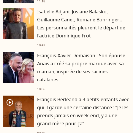
11:18
Isabelle Adjani, Josiane Balasko,
Guillaume Canet, Romane Bohringer...
Les personnalités pleurent le départ de
l'actrice Dominique Frot
10:42
François-Xavier Demaison : Son épouse
Anaïs a créé sa propre marque avec sa
maman, inspirée de ses racines
catalanes
10:06
François Berléand a 3 petits-enfants avec
player2
qui il garde une certaine distance : “Je les
prends jamais en week-end, y a une
grand-mère pour ça”
09:40