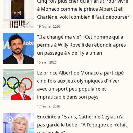
Cinq fois plus cher qu'à Paris ! Pour vivre
à Monaco comme le prince Albert II et
Charlène, voici combien il faut débourser
19 février 2026
"Il a changé ma vie" : Cet homme qui a
permis à Willy Rovelli de rebondir après
un passage à vide il y a un an
15 avril 2026
Le prince Albert de Monaco a participé
cinq fois aux Jeux olympiques d'hiver
avec un sport peu populaire et
impraticable dans son pays
17 février 2026
Enceinte à 15 ans, Catherine Ceylac n'a
player2
pas gardé le bébé : "À l'époque ce n’était
pas légalisé"