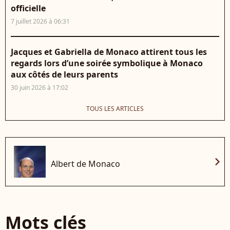
officielle
7 juillet 2026 à 06:31
Jacques et Gabriella de Monaco attirent tous les
regards lors d’une soirée symbolique à Monaco
aux côtés de leurs parents
30 juin 2026 à 17:02
TOUS LES ARTICLES
chevron_right
Albert de Monaco
Mots clés