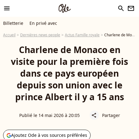
menu
search
newsletter
Billetterie
En privé avec
Accueil
Dernières news people
Actus Famille royale
Charlene de Monaco en visite pour la première fois dans ce pays européen depuis son union avec le prince Albert il y a 15 ans
Charlene de Monaco en
visite pour la première fois
dans ce pays européen
depuis son union avec le
prince Albert il y a 15 ans
Publié le 14 mai 2026 à 20:05
Partager
share
Ajoutez Ode à vos sources préférées