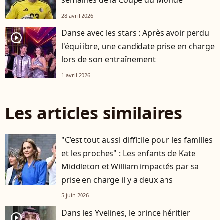
semaines de la Coupe du Monde
28 avril 2026
Danse avec les stars : Après avoir perdu
player2
l'équilibre, une candidate prise en charge
lors de son entraînement
1 avril 2026
Les articles similaires
"C’est tout aussi difficile pour les familles
et les proches" : Les enfants de Kate
Middleton et William impactés par sa
prise en charge il y a deux ans
5 juin 2026
Dans les Yvelines, le prince héritier
player2