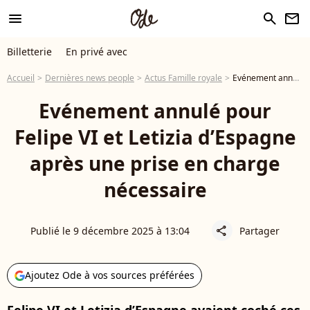
menu
search
newsletter
Billetterie
En privé avec
Accueil
Dernières news people
Actus Famille royale
Evénement annulé pour Felipe VI et Letizia d’Espagne après une prise en charge nécessaire
Evénement annulé pour
Felipe VI et Letizia d’Espagne
après une prise en charge
nécessaire
Publié le 9 décembre 2025 à 13:04
Partager
share
Ajoutez Ode à vos sources préférées