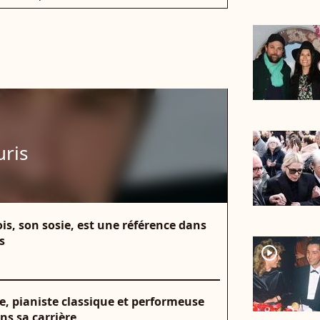
ris
is, son sosie, est une référence dans
s
player2
e, pianiste classique et performeuse
ns sa carrière