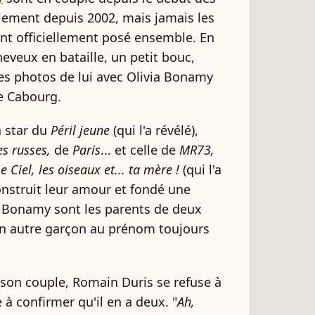
lement depuis 2002, mais jamais les
ont officiellement posé ensemble. En
eveux en bataille, un petit bouc,
es photos de lui avec Olivia Bonamy
de Cabourg.
a star du
Péril jeune
(qui l'a révélé),
s russes,
de
Paris
... et celle de
MR73,
 Ciel, les oiseaux et... ta mère !
(qui l'a
onstruit leur amour et fondé une
a Bonamy sont les parents de deux
 un autre garçon au prénom toujours
 son couple, Romain Duris se refuse à
à confirmer qu'il en a deux. "
Ah,