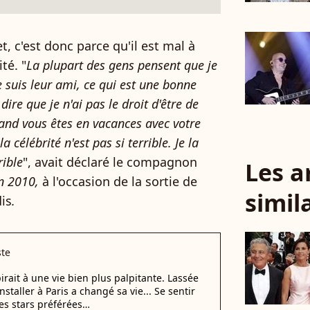
t, c'est donc parce qu'il est mal à
té. "
La plupart des gens pensent que je
je suis leur ami, ce qui est une bonne
ire que je n'ai pas le droit d'être de
and vous êtes en vacances avec votre
la célébrité n'est pas si terrible. Je la
rible
", avait déclaré le compagnon
Les a
n 2010,
à l'occasion de la sortie de
simil
is
.
ste
rait à une vie bien plus palpitante. Lassée
staller à Paris a changé sa vie... Se sentir
es stars préférées…