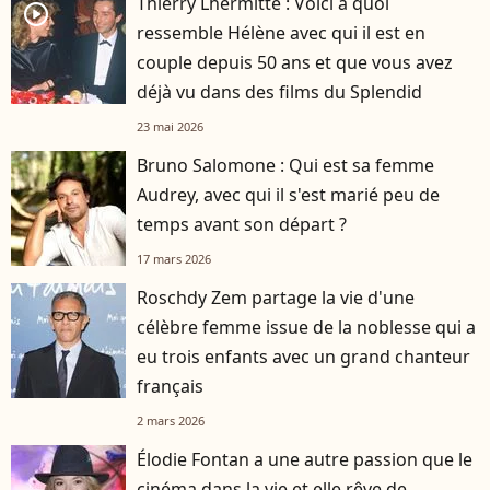
Thierry Lhermitte : Voici à quoi
player2
ressemble Hélène avec qui il est en
couple depuis 50 ans et que vous avez
déjà vu dans des films du Splendid
23 mai 2026
Bruno Salomone : Qui est sa femme
Audrey, avec qui il s'est marié peu de
temps avant son départ ?
17 mars 2026
Roschdy Zem partage la vie d'une
célèbre femme issue de la noblesse qui a
eu trois enfants avec un grand chanteur
français
2 mars 2026
Élodie Fontan a une autre passion que le
cinéma dans la vie et elle rêve de