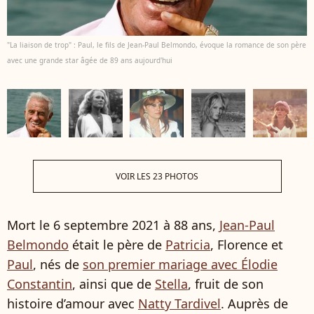
"La liaison de trop" : Paul, le fils de Jean-Paul Belmondo, évoque la romance de son père
avec une grande star âgée de 89 ans aujourd'hui
VOIR LES 23 PHOTOS
Mort le 6 septembre 2021 à 88 ans,
Jean-Paul
Belmondo
était le père de
Patricia
, Florence et
Paul
, nés de
son premier mariage avec Élodie
Constantin
, ainsi que de
Stella
, fruit de son
histoire d’amour avec
Natty Tardivel
. Auprès de