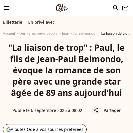
menu
search
newsletter
Billetterie
En privé avec
Accueil
Dernières news people
Jean-Paul Belmondo
"La liaison de trop" : Paul, le fils de Jean-Paul Belmondo, évoque la romance de son père avec une grande star âgée de 89 ans aujourd'hui
"La liaison de trop" : Paul, le
fils de Jean-Paul Belmondo,
évoque la romance de son
père avec une grande star
âgée de 89 ans aujourd'hui
Publié le 6 septembre 2025 à 08:02
Partager
share
Ajoutez Ode à vos sources préférées