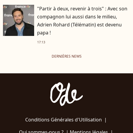
"Partir à deux, revenir à trois" : Avec son
compagnon lui aussi dans le milieu,
Adrien Rohard (Télématin) est devenu
papa !
17:13
DERNIÈRES NEWS
Conditions Générales d'Utilisation
|
Qui sommes-nous ?
|
Mentions légales
|