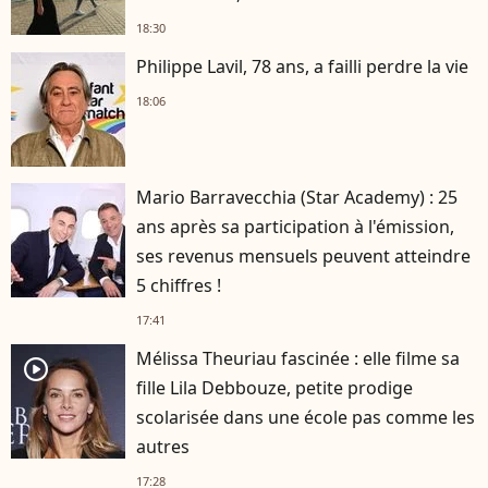
18:30
Philippe Lavil, 78 ans, a failli perdre la vie
18:06
Mario Barravecchia (Star Academy) : 25
ans après sa participation à l'émission,
ses revenus mensuels peuvent atteindre
5 chiffres !
17:41
Mélissa Theuriau fascinée : elle filme sa
player2
fille Lila Debbouze, petite prodige
scolarisée dans une école pas comme les
autres
17:28