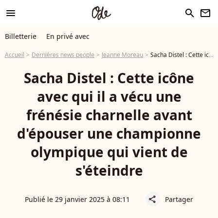
menu
search
newsletter
Billetterie
En privé avec
Accueil
Dernières news people
Jeanne Moreau
Sacha Distel : Cette icône avec qui il a vécu une frénésie charnelle avant d'épouser une championne olympique qui vient de s'éteindre
Sacha Distel : Cette icône
avec qui il a vécu une
frénésie charnelle avant
d'épouser une championne
olympique qui vient de
s'éteindre
Publié le 29 janvier 2025 à 08:11
Partager
share