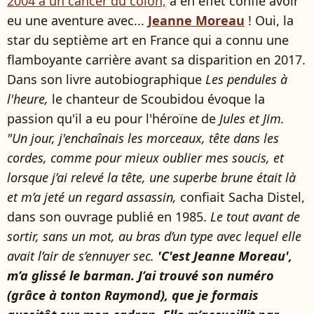
2004 à un cancer du côlon,
a en effet confié avoir
eu une aventure avec...
Jeanne Moreau
! Oui, la
star du septième art en France qui a connu une
flamboyante carrière avant sa disparition en 2017.
Dans son livre autobiographique
Les pendules à
l'heure,
le chanteur de Scoubidou évoque la
passion qu'il a eu pour l'héroïne de
Jules et Jim.
"Un jour, j'enchaînais les morceaux, tête dans les
cordes, comme pour mieux oublier mes soucis, et
lorsque j’ai relevé la tête, une superbe brune était là
et m’a jeté un regard assassin,
confiait Sacha Distel,
dans son ouvrage publié en 1985.
Le tout avant de
sortir, sans un mot, au bras d’un type avec lequel elle
avait l’air de s’ennuyer sec.
'C'est Jeanne Moreau',
m’a glissé le barman. J’ai trouvé son numéro
(grâce à tonton Raymond), que je formais