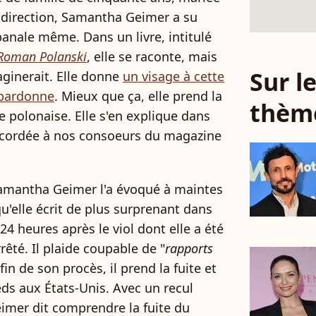
e direction, Samantha Geimer a su
banale même. Dans un livre, intitulé
e Roman Polanski
, elle se raconte, mais
Sur 
ginerait. Elle donne
un visage à cette
 pardonne
. Mieux que ça, elle prend la
thèm
e polonaise. Elle s'en explique dans
ccordée à nos consoeurs du magazine
 Samantha Geimer l'a évoqué à maintes
qu'elle écrit de plus surprenant dans
: 24 heures après le viol dont elle a été
êté. Il plaide coupable de "
rapports
fin de son procès, il prend la fuite et
eds aux États-Unis. Avec un recul
imer dit comprendre la fuite du