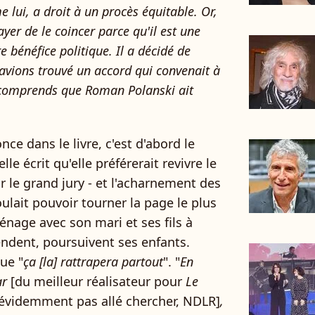
ui, a droit à un procès équitable. Or,
ayer de le coincer parce qu'il est une
 bénéfice politique. Il a décidé de
avions trouvé un accord qui convenait à
e comprends que Roman Polanski ait
 dans le livre, c'est d'abord le
le écrit qu'elle préférerait revivre le
r le grand jury - et l'acharnement des
ulait pouvoir tourner la page le plus
énage avec son mari et ses fils à
endent, poursuivent ses enfants.
ue "
ça [la] rattrapera partout
". "
En
ar
[du meilleur réalisateur pour
Le
t évidemment pas allé chercher, NDLR]
,