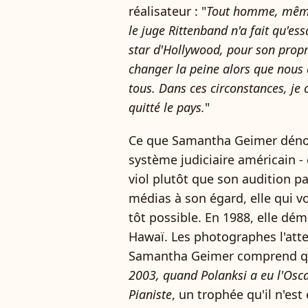
réalisateur : "
Tout homme, même l
le juge Rittenband n'a fait qu'ess
star d'Hollywood, pour son propre
changer la peine alors que nous 
tous. Dans ces circonstances, j
quitté le pays.
"
Ce que Samantha Geimer dénonce
système judiciaire américain - el
viol plutôt que son audition pa
médias à son égard, elle qui vo
tôt possible. En 1988, elle dém
Hawaï. Les photographes l'att
Samantha Geimer comprend q
2003, quand Polanksi a eu l'Osc
Pianiste
, un trophée qu'il n'es