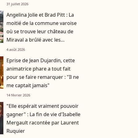
compromis pour leurs enfants
31 juillet 2026
Léon et Lila
Angelina Jolie et Brad Pitt : La
moitié de la commune varoise
où se trouve leur château de
Miraval a brûlé avec les
incendies
4 août 2026
Eprise de Jean Dujardin, cette
animatrice phare a tout fait
pour se faire remarquer : "Il ne
me captait jamais"
14 février 2026
"Elle espérait vraiment pouvoir
gagner" : La fin de vie d'Isabelle
Mergault racontée par Laurent
Ruquier