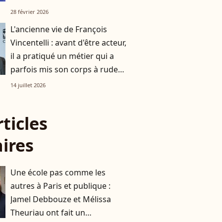
deux heures d’avion de Paris
28 février 2026
L'ancienne vie de François
Vincentelli : avant d'être acteur,
il a pratiqué un métier qui a
parfois mis son corps à rude
épreuve, la preuve en images
14 juillet 2026
rticles
aires
Une école pas comme les
autres à Paris et publique :
Jamel Debbouze et Mélissa
Theuriau ont fait un