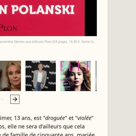
Samantha Geimer, aux éditions Plon,324 pages, 19,90 €. Sortie le
rrow_left
arrow_right
mer, 13 ans, est "
droguée
" et "
violée
"
, elle ne sera d'ailleurs que cela
re de famille de cinquante ans, mariée