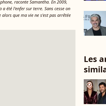
éphone, raconte Samantha. En 2009,
a a été l'enfer sur terre. Sans cesse on
 alors que ma vie ne s'est pas arrêtée
Les a
simil
player2