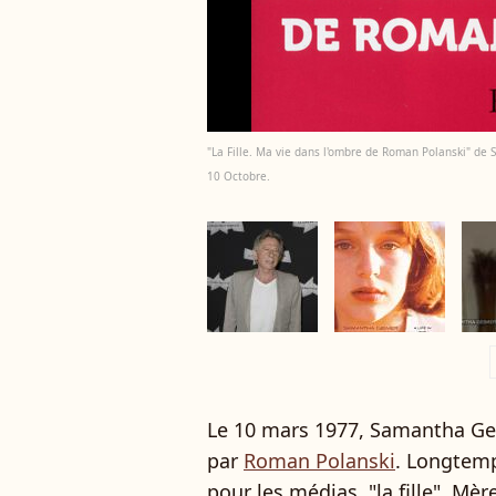
"La Fille. Ma vie dans l'ombre de Roman Polanski" de 
10 Octobre.
a
Le 10 mars 1977, Samantha Gei
par
Roman Polanski
. Longtemps
pour les médias, "la fille". Mè