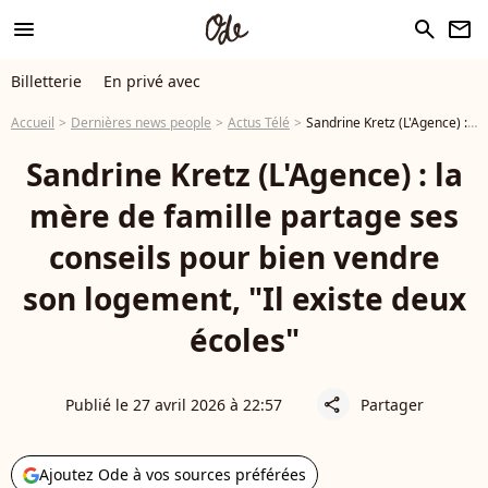
menu
search
newsletter
Billetterie
En privé avec
Accueil
Dernières news people
Actus Télé
Sandrine Kretz (L'Agence) : la mère de famille partage ses conseils pour bien vendre son logement, "Il existe deux écoles"
Sandrine Kretz (L'Agence) : la
mère de famille partage ses
conseils pour bien vendre
son logement, "Il existe deux
écoles"
Publié le 27 avril 2026 à 22:57
Partager
share
Ajoutez Ode à vos sources préférées