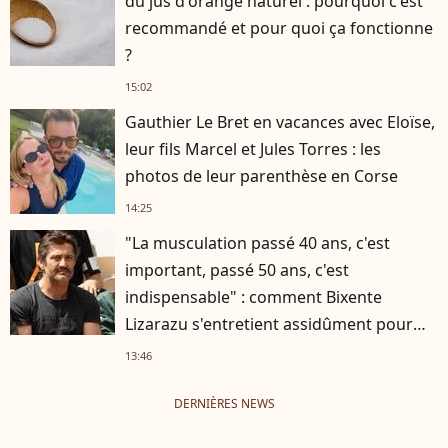
du jus d'orange naturel : pourquoi c'est
recommandé et pour quoi ça fonctionne
?
15:02
Gauthier Le Bret en vacances avec Eloïse,
leur fils Marcel et Jules Torres : les
photos de leur parenthèse en Corse
14:25
"La musculation passé 40 ans, c'est
important, passé 50 ans, c'est
indispensable" : comment Bixente
Lizarazu s'entretient assidûment pour
rester musclé à 56 ans ?
13:46
DERNIÈRES NEWS