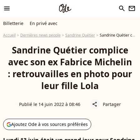
menu
search
newsletter
Billetterie
En privé avec
Accueil
Dernières news people
Sandrine Quétier
Sandrine Quétier complice avec son ex Fabrice Michelin : retrouvailles en photo pour leur fille Lola
Sandrine Quétier complice
avec son ex Fabrice Michelin
: retrouvailles en photo pour
leur fille Lola
Publié le 14 juin 2022 à 08:46
Partager
share
Ajoutez Ode à vos sources préférées