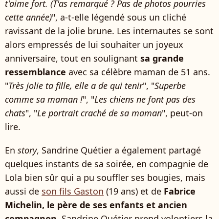
t'aime fort. (T'as remarqué ? Pas de photos pourries
cette année)
", a-t-elle légendé sous un cliché
ravissant de la jolie brune. Les internautes se sont
alors empressés de lui souhaiter un joyeux
anniversaire, tout en soulignant
sa grande
ressemblance
avec sa célèbre maman de 51 ans.
"
Très jolie ta fille, elle a de qui tenir
", "
Superbe
comme sa maman !
", "
Les chiens ne font pas des
chats
", "
Le portrait craché de sa maman
", peut-on
lire.
En
story
, Sandrine Quétier a également partagé
quelques instants de sa soirée, en compagnie de
Lola bien sûr qui a pu souffler ses bougies, mais
aussi de
son fils Gaston
(19 ans) et de
Fabrice
Michelin, le père de ses enfants et ancien
compagnon
. Sandrine Quétier prend volontiers la