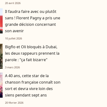
célébrer les 30 ans de son
20 avril 2026
premier album
Il faudra faire avec ou plutôt
sans ! Florent Pagny a pris une
grande décision concernant
son avenir
10 juillet 2026
Bigflo et Oli bloqués à Dubaï,
les deux rappeurs prennent la
parole : "ça fait bizarre"
3 mars 2026
A 40 ans, cette star de la
chanson française connaît son
sort et devra vivre loin des
siens pendant sept ans
20 février 2026