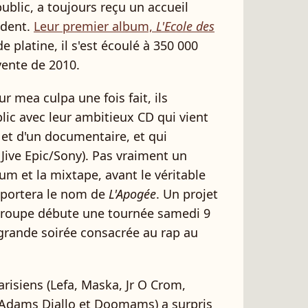
ublic, a toujours reçu un accueil
vident.
Leur premier album,
L'Ecole des
de platine, il s'est écoulé à 350 000
vente de 2010.
r mea culpa une fois fait, ils
lic avec leur ambitieux CD qui vient
 et d'un documentaire, et qui
Jive Epic/Sony). Pas vraiment un
um et la mixtape, avant le véritable
portera le nom de
L'Apogée
. Un projet
e groupe débute une tournée samedi 9
 grande soirée consacrée au rap au
arisiens (Lefa, Maska, Jr O Crom,
 Adams Diallo et Doomams) a surpris