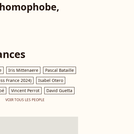
le homophobe,
ances
e
Iris Mittenaere
Pascal Bataille
iss France 2024)
Isabel Otero
pé
Vincent Perrot
David Guetta
VOIR TOUS LES PEOPLE