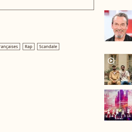
rançaises
Rap
Scandale
player2