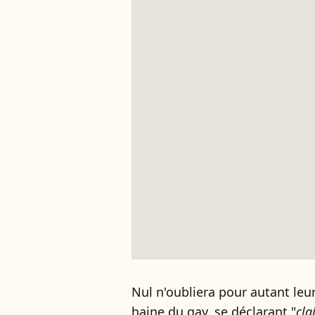
Nul n'oubliera pour autant leu
haine du gay, se déclarant "
cl