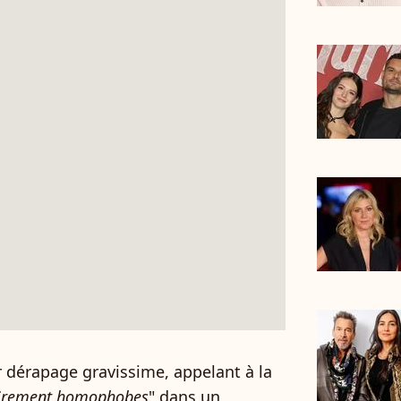
r dérapage gravissime, appelant à la
airement homophobes
" dans un