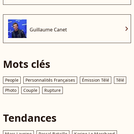
chevron_right
Guillaume Canet
Mots clés
People
Personnalités Françaises
Émission Télé
Télé
Photo
Couple
Rupture
Tendances
Marc Lavoine
Pascal Bataille
Karine Le Marchand