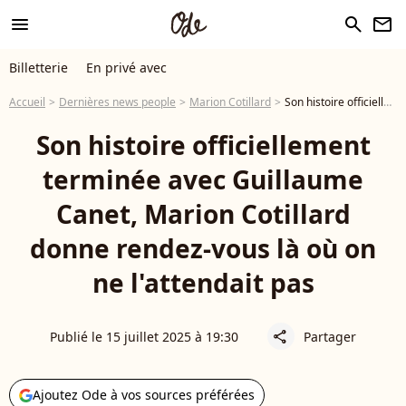
menu
search
newsletter
Billetterie
En privé avec
Accueil
Dernières news people
Marion Cotillard
Son histoire officiellement terminée avec Guillaume Canet, Marion Cotillard donne rendez-vous là où on ne l'attendait pas
Son histoire officiellement
terminée avec Guillaume
Canet, Marion Cotillard
donne rendez-vous là où on
ne l'attendait pas
Publié le 15 juillet 2025 à 19:30
Partager
share
Ajoutez Ode à vos sources préférées