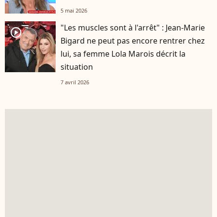
5 mai 2026
"Les muscles sont à l'arrêt" : Jean-Marie
player2
Bigard ne peut pas encore rentrer chez
lui, sa femme Lola Marois décrit la
situation
7 avril 2026