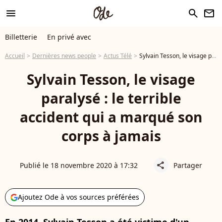
menu
search
newsletter
Billetterie
En privé avec
Accueil
Dernières news people
Actus Télé
Sylvain Tesson, le visage paralysé : le terrible accident qui a marqué son corps à jamais
Sylvain Tesson, le visage
paralysé : le terrible
accident qui a marqué son
corps à jamais
Publié le 18 novembre 2020 à 17:32
Partager
share
Ajoutez Ode à vos sources préférées