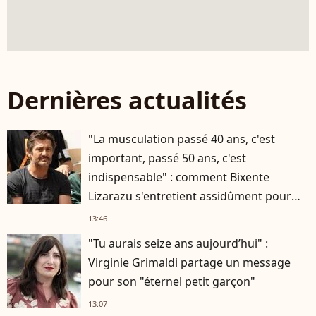
Dernières actualités
"La musculation passé 40 ans, c'est
important, passé 50 ans, c'est
indispensable" : comment Bixente
Lizarazu s'entretient assidûment pour
rester musclé à 56 ans ?
13:46
"Tu aurais seize ans aujourd’hui" :
Virginie Grimaldi partage un message
pour son "éternel petit garçon"
13:07