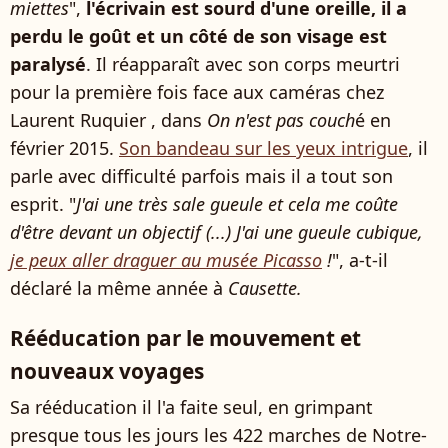
miettes
",
l'écrivain est sourd d'une oreille, il a
perdu le goût et un côté de son visage est
paralysé
. Il réapparaît avec son corps meurtri
pour la première fois face aux caméras chez
Laurent Ruquier , dans
On n'est pas couch
é en
février 2015.
Son bandeau sur les yeux intrigue
, il
parle avec difficulté parfois mais il a tout son
esprit. "
J'ai une très sale gueule et cela me coûte
d'être devant un objectif (...) J'ai une gueule cubique,
je peux aller draguer au musée Picasso
!
", a-t-il
déclaré la même année à
Causette.
Rééducation par le mouvement et
nouveaux voyages
Sa rééducation il l'a faite seul, en grimpant
presque tous les jours les 422 marches de Notre-