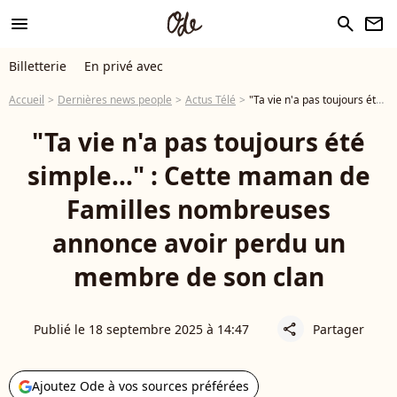
menu
search
newsletter
Billetterie
En privé avec
Accueil
Dernières news people
Actus Télé
"Ta vie n'a pas toujours été simple..." : Cette maman de Familles nombreuses annonce avoir perdu un membre de son clan
"Ta vie n'a pas toujours été
simple..." : Cette maman de
Familles nombreuses
annonce avoir perdu un
membre de son clan
Publié le 18 septembre 2025 à 14:47
Partager
share
Ajoutez Ode à vos sources préférées