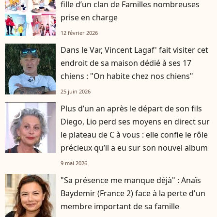
fille d’un clan de Familles nombreuses
prise en charge
12 février 2026
Dans le Var, Vincent Lagaf' fait visiter cet
endroit de sa maison dédié à ses 17
chiens : "On habite chez nos chiens"
25 juin 2026
Plus d’un an après le départ de son fils
player2
Diego, Lio perd ses moyens en direct sur
le plateau de C à vous : elle confie le rôle
précieux qu’il a eu sur son nouvel album
9 mai 2026
"Sa présence me manque déjà" : Anaïs
Baydemir (France 2) face à la perte d'un
membre important de sa famille