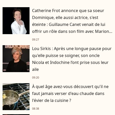
Catherine Frot annonce que sa soeur
Dominique, elle aussi actrice, s'est
éteinte : Guillaume Canet venait de lui
offrir un rôle dans son film avec Marion
Cotillard
09:27
Lou Sirkis : Après une longue pause pour
qu'elle puisse se soigner, son oncle
Nicola et Indochine l’ont prise sous leur
aile
09:20
À quel âge avez-vous découvert qu'il ne
faut jamais verser d'eau chaude dans
l'évier de la cuisine ?
08:38