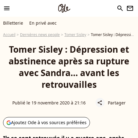
menu
search
newsletter
Billetterie
En privé avec
Accueil
Dernières news people
Tomer Sisley
Tomer Sisley : Dépression et abstinence après sa rupture avec Sandra... avant les retrouvailles
Tomer Sisley : Dépression et
abstinence après sa rupture
avec Sandra... avant les
retrouvailles
Publié le 19 novembre 2020 à 21:16
Partager
share
Ajoutez Ode à vos sources préférées