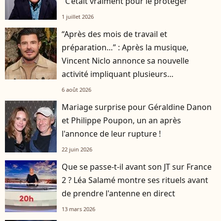
"C’était vraiment pour le protéger"
1 juillet 2026
“Après des mois de travail et
préparation…” : Après la musique,
Vincent Niclo annonce sa nouvelle
activité impliquant plusieurs
personnalités
6 août 2026
Mariage surprise pour Géraldine Danon
et Philippe Poupon, un an après
l'annonce de leur rupture !
22 juin 2026
Que se passe-t-il avant son JT sur France
2 ? Léa Salamé montre ses rituels avant
de prendre l'antenne en direct
13 mars 2026