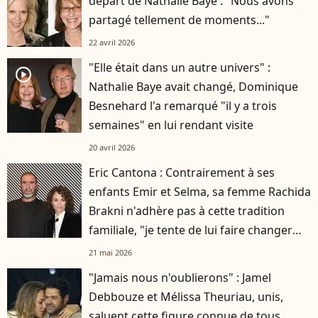
départ de Nathalie Baye : "Nous avons
partagé tellement de moments..."
22 avril 2026
"Elle était dans un autre univers" :
player2
Nathalie Baye avait changé, Dominique
Besnehard l'a remarqué "il y a trois
semaines" en lui rendant visite
20 avril 2026
Eric Cantona : Contrairement à ses
enfants Emir et Selma, sa femme Rachida
Brakni n'adhère pas à cette tradition
familiale, "je tente de lui faire changer
d'avis"
21 mai 2026
"Jamais nous n'oublierons" : Jamel
Debbouze et Mélissa Theuriau, unis,
saluent cette figure connue de tous