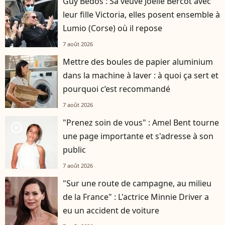
Guy Bedos : Sa veuve Joëlle Bercot avec
leur fille Victoria, elles posent ensemble à
Lumio (Corse) où il repose
7 août 2026
Mettre des boules de papier aluminium
dans la machine à laver : à quoi ça sert et
pourquoi c’est recommandé
7 août 2026
"Prenez soin de vous" : Amel Bent tourne
player2
une page importante et s'adresse à son
public
7 août 2026
"Sur une route de campagne, au milieu
de la France" : L'actrice Minnie Driver a
eu un accident de voiture