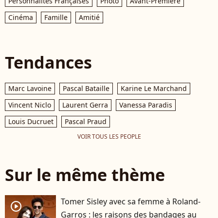
Personnalités Françaises
Photo
Avant-Première
Cinéma
Famille
Amitié
Tendances
Marc Lavoine
Pascal Bataille
Karine Le Marchand
Vincent Niclo
Laurent Gerra
Vanessa Paradis
Louis Ducruet
Pascal Praud
VOIR TOUS LES PEOPLE
Sur le même thème
Tomer Sisley avec sa femme à Roland-
player2
Garros : les raisons des bandages au