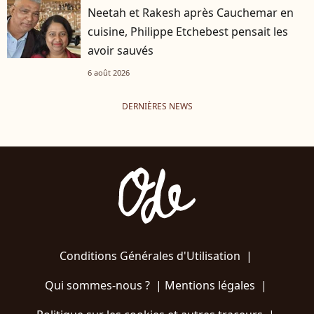
Neetah et Rakesh après Cauchemar en
cuisine, Philippe Etchebest pensait les
avoir sauvés
6 août 2026
DERNIÈRES NEWS
Conditions Générales d'Utilisation
|
Qui sommes-nous ?
|
Mentions légales
|