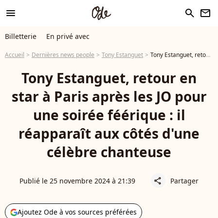
menu
search
newsletter
Billetterie
En privé avec
Accueil
Dernières news people
Tony Estanguet
Tony Estanguet, retour en star à Paris après les JO pour une soirée féérique : il réapparaît aux côtés d'une célèbre chanteuse
Tony Estanguet, retour en
star à Paris après les JO pour
une soirée féérique : il
réapparaît aux côtés d'une
célèbre chanteuse
Publié le 25 novembre 2024 à 21:39
Partager
share
Ajoutez Ode à vos sources préférées