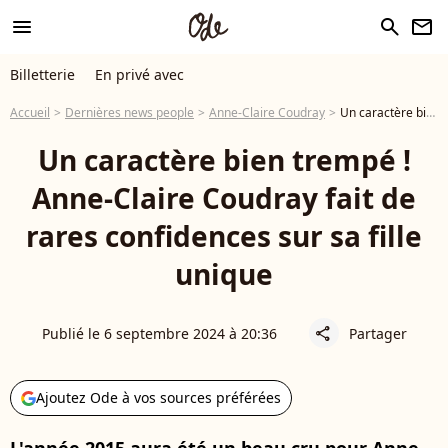
menu
search
newsletter
Billetterie
En privé avec
Accueil
Dernières news people
Anne-Claire Coudray
Un caractère bien trempé ! Anne-Claire Coudray fait de rares confidences sur sa fille unique
Un caractère bien trempé !
Anne-Claire Coudray fait de
rares confidences sur sa fille
unique
Publié le 6 septembre 2024 à 20:36
Partager
share
Ajoutez Ode à vos sources préférées