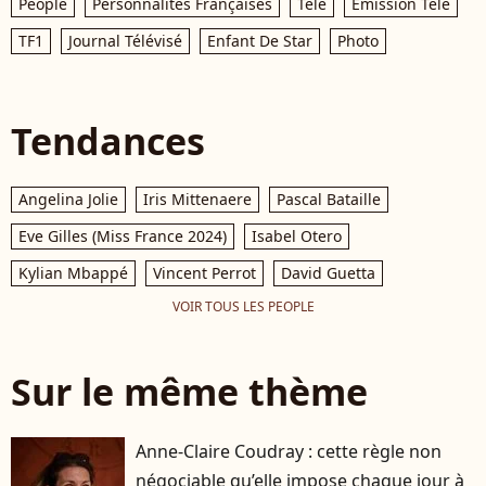
People
Personnalités Françaises
Télé
Émission Télé
TF1
Journal Télévisé
Enfant De Star
Photo
Tendances
Angelina Jolie
Iris Mittenaere
Pascal Bataille
Eve Gilles (Miss France 2024)
Isabel Otero
Kylian Mbappé
Vincent Perrot
David Guetta
VOIR TOUS LES PEOPLE
Sur le même thème
Anne-Claire Coudray : cette règle non
négociable qu’elle impose chaque jour à