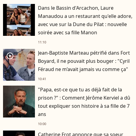
Dans le Bassin d'Arcachon, Laure
Manaudou a un restaurant qu'elle adore,
avec vue sur la Dune du Pilat : nouvelle
soirée avec sa fille Manon
11:10
Jean-Baptiste Marteau pétrifié dans Fort
player2
Boyard, il ne pouvait plus bouger : "Cyril
Féraud ne m’avait jamais vu comme ça"
10:41
"Papa, est-ce que tu as déjà fait de la
prison ?" : Comment Jérôme Kerviel a dû
tout expliquer son histoire à sa fille de 7
ans
10:00
Catherine Frot annonce que sa soeur