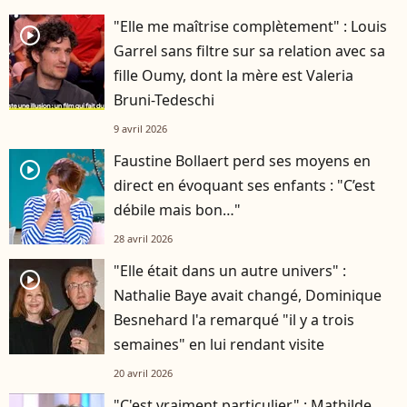
"Elle me maîtrise complètement" : Louis
player2
Garrel sans filtre sur sa relation avec sa
fille Oumy, dont la mère est Valeria
Bruni-Tedeschi
9 avril 2026
Faustine Bollaert perd ses moyens en
player2
direct en évoquant ses enfants : "C’est
débile mais bon…"
28 avril 2026
"Elle était dans un autre univers" :
player2
Nathalie Baye avait changé, Dominique
Besnehard l'a remarqué "il y a trois
semaines" en lui rendant visite
20 avril 2026
"C'est vraiment particulier" : Mathilde