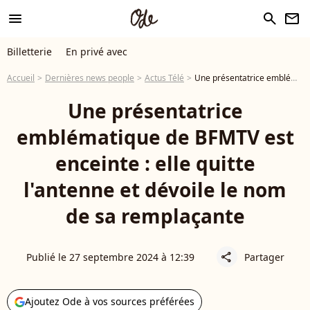
menu
search
newsletter
Billetterie
En privé avec
Accueil
Dernières news people
Actus Télé
Une présentatrice emblématique de BFMTV est enceinte : elle quitte l'antenne et dévoile le nom de sa remplaçante
Une présentatrice
emblématique de BFMTV est
enceinte : elle quitte
l'antenne et dévoile le nom
de sa remplaçante
Publié le 27 septembre 2024 à 12:39
Partager
share
Ajoutez Ode à vos sources préférées