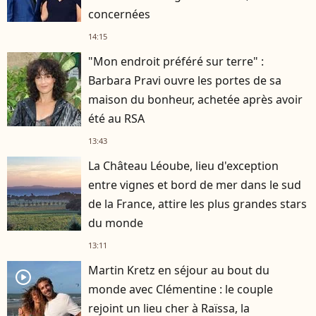
concernées
14:15
"Mon endroit préféré sur terre" :
Barbara Pravi ouvre les portes de sa
maison du bonheur, achetée après avoir
été au RSA
13:43
La Château Léoube, lieu d'exception
entre vignes et bord de mer dans le sud
de la France, attire les plus grandes stars
du monde
13:11
Martin Kretz en séjour au bout du
player2
monde avec Clémentine : le couple
rejoint un lieu cher à Raïssa, la