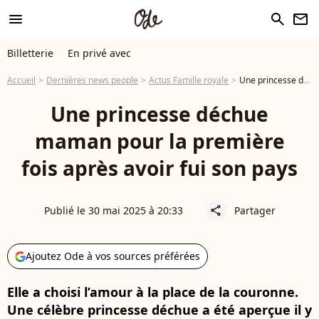
menu
search
newsletter
Billetterie
En privé avec
Accueil
Dernières news people
Actus Famille royale
Une princesse déchue maman pour la première fois après avoir fui son pays
Une princesse déchue
maman pour la première
fois après avoir fui son pays
Publié le 30 mai 2025 à 20:33
Partager
share
Ajoutez Ode à vos sources préférées
Elle a choisi l’amour à la place de la couronne.
Une célèbre princesse déchue a été aperçue il y