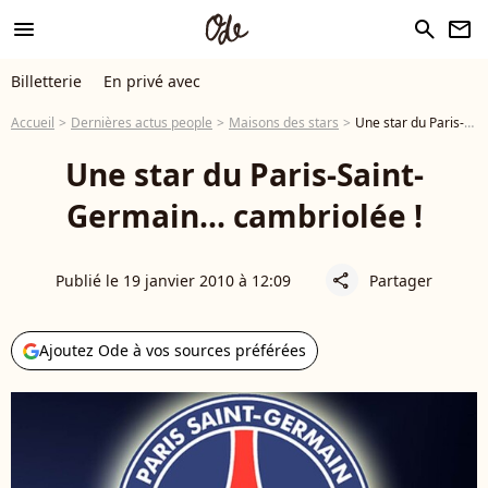
menu
search
newsletter
Billetterie
En privé avec
Accueil
Dernières actus people
Maisons des stars
Une star du Paris-Saint-Germain... cambriolée !
Une star du Paris-Saint-
Germain... cambriolée !
Publié le 19 janvier 2010 à 12:09
Partager
share
Ajoutez Ode à vos sources préférées