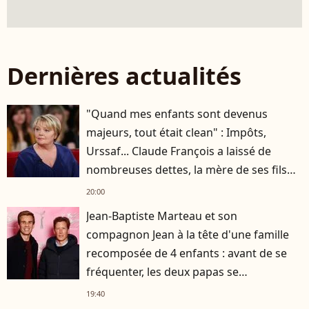
Dernières actualités
"Quand mes enfants sont devenus
majeurs, tout était clean" : Impôts,
Urssaf... Claude François a laissé de
nombreuses dettes, la mère de ses fils
s'est occupée de tout
20:00
Jean-Baptiste Marteau et son
compagnon Jean à la tête d'une famille
recomposée de 4 enfants : avant de se
fréquenter, les deux papas se
connaissaient depuis des années
19:40