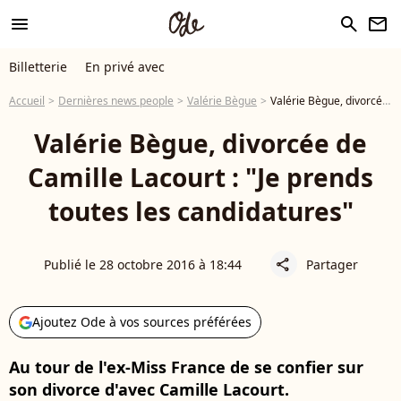
menu
search
newsletter
Billetterie
En privé avec
Accueil
Dernières news people
Valérie Bègue
Valérie Bègue, divorcée de Camille Lacourt : "Je prends toutes les candidatures"
Valérie Bègue, divorcée de
Camille Lacourt : "Je prends
toutes les candidatures"
Publié le 28 octobre 2016 à 18:44
Partager
share
Ajoutez Ode à vos sources préférées
Au tour de l'ex-Miss France de se confier sur
son divorce d'avec Camille Lacourt.