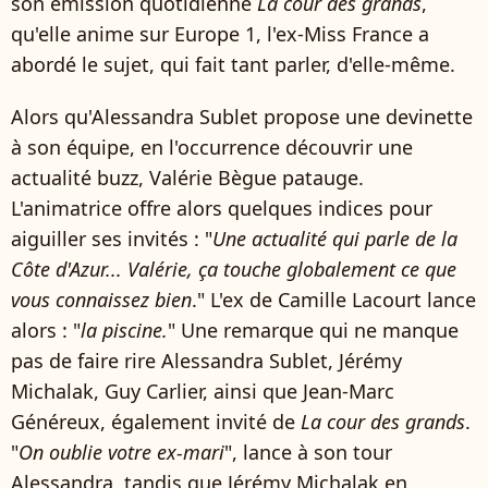
son émission quotidienne
La cour des grands
,
qu'elle anime sur Europe 1, l'ex-Miss France a
abordé le sujet, qui fait tant parler, d'elle-même.
Alors qu'Alessandra Sublet propose une devinette
à son équipe, en l'occurrence découvrir une
actualité buzz, Valérie Bègue patauge.
L'animatrice offre alors quelques indices pour
aiguiller ses invités : "
Une actualité qui parle de la
Côte d'Azur... Valérie, ça touche globalement ce que
vous connaissez bien
." L'ex de Camille Lacourt lance
alors : "
la piscine.
" Une remarque qui ne manque
pas de faire rire Alessandra Sublet, Jérémy
Michalak, Guy Carlier, ainsi que Jean-Marc
Généreux, également invité de
La cour des grands
.
"
On oublie votre ex-mari
", lance à son tour
Alessandra, tandis que Jérémy Michalak en