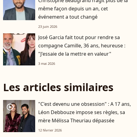
Christophe Beaugrand n’agit plus de la
même façon depuis un an, cet
événement a tout changé
23 juin 2026
José Garcia fait tout pour rendre sa
compagne Camille, 36 ans, heureuse :
"J'essaie de la mettre en valeur"
3 mai 2026
Les articles similaires
"C'est devenu une obsession" : A 17 ans,
player2
Léon Debbouze impose ses règles, sa
mère Mélissa Theuriau dépassée
12 février 2026