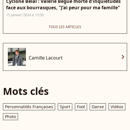
Cyclone Belal : Valérie Bègue morte d'inquiétudes
face aux bourrasques, "J'ai peur pour ma famille"
15 janvier 2024 à 13:50
TOUS LES ARTICLES
chevron_right
Camille Lacourt
Mots clés
Personnalités Françaises
Sport
Foot
Danse
Vidéos
Photo