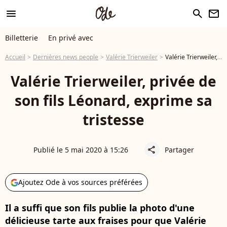
menu
search
newsletter
Billetterie
En privé avec
Accueil
Dernières news people
Valérie Trierweiler
Valérie Trierweiler, privée de son fils Léonard, exprime sa tristesse
Valérie Trierweiler, privée de
son fils Léonard, exprime sa
tristesse
Publié le 5 mai 2020 à 15:26
Partager
share
Ajoutez Ode à vos sources préférées
Il a suffi que son fils publie la photo d'une
délicieuse tarte aux fraises pour que Valérie