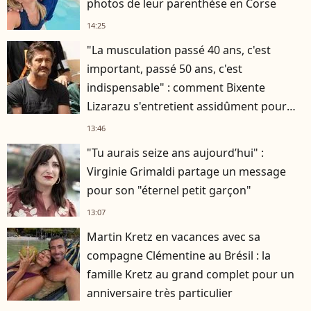
photos de leur parenthèse en Corse
14:25
"La musculation passé 40 ans, c'est
important, passé 50 ans, c'est
indispensable" : comment Bixente
Lizarazu s'entretient assidûment pour
rester musclé à 56 ans ?
13:46
"Tu aurais seize ans aujourd’hui" :
Virginie Grimaldi partage un message
pour son "éternel petit garçon"
13:07
Martin Kretz en vacances avec sa
compagne Clémentine au Brésil : la
famille Kretz au grand complet pour un
anniversaire très particulier