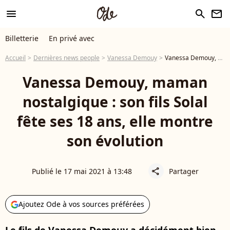
menu
search
newsletter
Billetterie
En privé avec
Accueil
Dernières news people
Vanessa Demouy
Vanessa Demouy, maman nostalgique : son fils Solal fête ses 18 ans, elle montre son évolution
Vanessa Demouy, maman
nostalgique : son fils Solal
fête ses 18 ans, elle montre
son évolution
Publié le 17 mai 2021 à 13:48
Partager
share
Ajoutez Ode à vos sources préférées