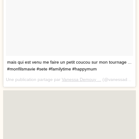
mais qui est venu me faire un petit coucou sur mon tournage ...
#monfilsmavie #sete #familytime #happymum
Une publication partage par
Vanessa Demouy ...
(@vanessademouy) le