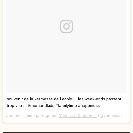
souvenir de la kermesse de l ecole ... les week-ends passent
trop vite ... #mumandkids #familytime #happiness
Une publication partage par
Vanessa Demouy ...
(@vanessademouy) le