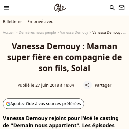
menu
search
newsletter
Billetterie
En privé avec
Accueil
Dernières news people
Vanessa Demouy
Vanessa Demouy : Maman super fière en compagnie de son fils, Solal
Vanessa Demouy : Maman
super fière en compagnie de
son fils, Solal
Publié le 27 juin 2018 à 18:04
Partager
share
Ajoutez Ode à vos sources préférées
Vanessa Demouy rejoint pour l'été le casting
de "Demain nous appartient". Les épisodes