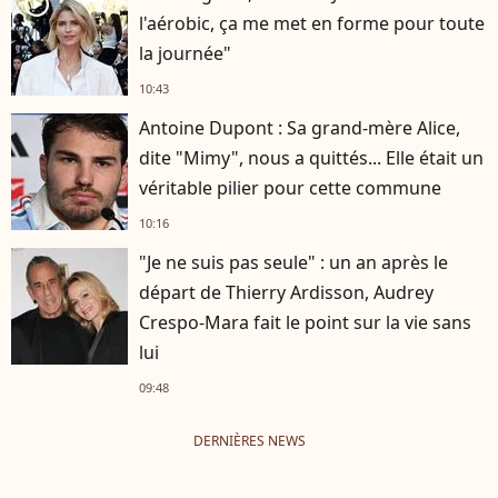
player2
l'aérobic, ça me met en forme pour toute
la journée"
10:43
Antoine Dupont : Sa grand-mère Alice,
dite "Mimy", nous a quittés... Elle était un
véritable pilier pour cette commune
10:16
"Je ne suis pas seule" : un an après le
départ de Thierry Ardisson, Audrey
Crespo-Mara fait le point sur la vie sans
lui
09:48
DERNIÈRES NEWS