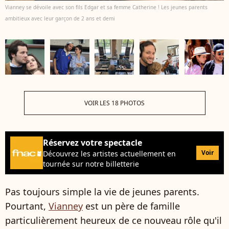
Vianney se dévoile avec son fils Edgar et sa femme Catherine ! Les jeunes parents
ambitieux avec leur garçon de 2 ans et demi
VOIR LES 18 PHOTOS
Réservez votre spectacle
Voir
Découvrez les artistes actuellement en
tournée sur notre billetterie
Pas toujours simple la vie de jeunes parents.
Pourtant,
Vianney
est un père de famille
particulièrement heureux de ce nouveau rôle qu'il