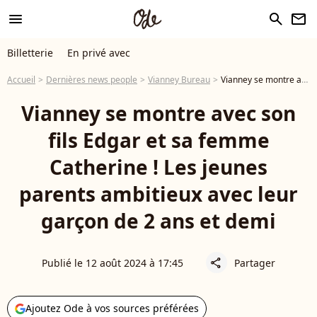
menu
search
newsletter
Billetterie
En privé avec
Accueil
Dernières news people
Vianney Bureau
Vianney se montre avec son fils Edgar et sa femme Catherine ! Les jeunes parents ambitieux avec leur garçon de 2 ans et demi
Vianney se montre avec son
fils Edgar et sa femme
Catherine ! Les jeunes
parents ambitieux avec leur
garçon de 2 ans et demi
Publié le 12 août 2024 à 17:45
Partager
share
Ajoutez Ode à vos sources préférées