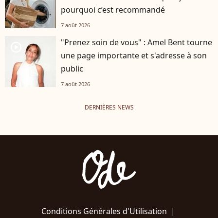
pourquoi c’est recommandé
7 août 2026
"Prenez soin de vous" : Amel Bent tourne
player2
une page importante et s'adresse à son
public
7 août 2026
DERNIÈRES NEWS
Conditions Générales d'Utilisation
|