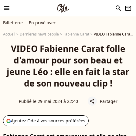
menu
search
newsletter
Billetterie
En privé avec
Accueil
Dernières news people
Fabienne Carat
VIDEO Fabienne Carat folle d'amour pour son beau et jeune Léo : elle en fait la star de son nouveau clip !
VIDEO Fabienne Carat folle
d'amour pour son beau et
jeune Léo : elle en fait la star
de son nouveau clip !
Publié le 29 mai 2024 à 22:40
Partager
share
Ajoutez Ode à vos sources préférées