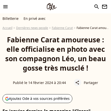
menu
search
newsletter
Billetterie
En privé avec
Accueil
Dernières news people
Fabienne Carat
Fabienne Carat amoureuse : elle officialise en photo avec son compagnon Léo, un beau gosse très musclé !
Fabienne Carat amoureuse :
elle officialise en photo avec
son compagnon Léo, un beau
gosse très musclé !
Publié le 14 février 2024 à 20:44
Partager
share
Ajoutez Ode à vos sources préférées