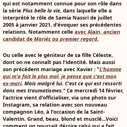
qui est notamment connue pour son rôle dans
la série
Plus belle la vie
, dans laquelle elle a
interprété le rôle de Samia Nassri de juillet
2005 à janvier 2021, d'évoquer ses précédentes
relations. Notamment celle
avec Alain, ancien
candidat de
Mariés au premier regard
.
Ou celle avec le géniteur de sa fille Céleste,
dont on ne connaît pas l'identité. Mais aussi
son précédent mariage avec Xavier : "
L'homme
qui m'a fait le plus mal, je pense que c'est mon
ex-mari
. Mais malgré lui. C'est ce qui est ressorti
dans mes traumatismes."
Ce mercredi 14 février,
l'actrice vient d'officialiser, via une photo sur
Instagram, sa relation avec son nouveau
compagnon Léo, à l'occasion de la Saint-
Valentin. Grand, beau, blond et musclé...Voici
comment on pourrait décrire celui qui a fait