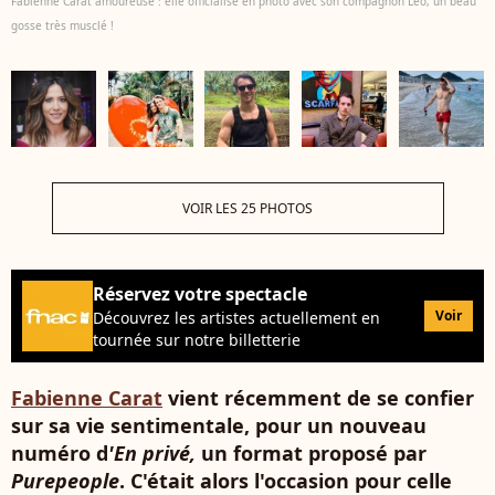
Fabienne Carat amoureuse : elle officialise en photo avec son compagnon Léo, un beau
gosse très musclé !
VOIR LES 25 PHOTOS
Réservez votre spectacle
Voir
Découvrez les artistes actuellement en
tournée sur notre billetterie
Fabienne Carat
vient récemment de se confier
sur sa vie sentimentale, pour un nouveau
numéro d
'En privé,
un format proposé par
Purepeople
. C'était alors l'occasion pour celle