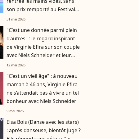
rentrée les mains vides, sans
son prix remporté au Festival
de Cannes
31 mai 2026
"C’est une donnée parmi plein
d’autres" : le regard inspirant
de Virginie Efira sur son couple
avec Niels Schneider et leur
différence d'âge
12 mai 2026
"C’est un vieil âge" : à nouveau
maman à 46 ans, Virginie Efira
ne s’attendait pas à vivre un tel
bonheur avec Niels Schneider
9 mai 2026
Elsa Bois (Danse avec les stars)
: après danseuse, bientôt juge ?
Elle répond sans détour, "je