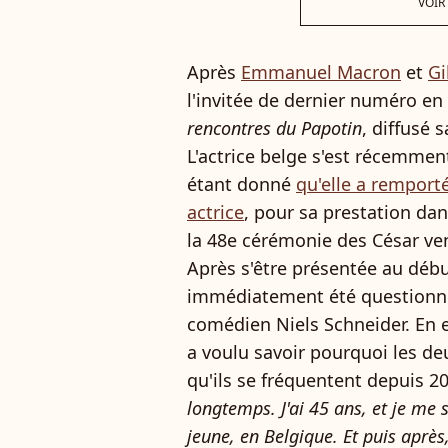
VOIR
Après
Emmanuel Macron
et
Gi
l'invitée de dernier numéro en 
rencontres du Papotin
, diffusé 
L'actrice belge s'est récemment
étant donné
qu'elle a remporté
actrice
, pour sa prestation dan
la 48e cérémonie des César ven
Après s'être présentée au début
immédiatement été questionnée
comédien Niels Schneider. En e
a voulu savoir pourquoi les deu
qu'ils se fréquentent depuis 20
longtemps. J'ai 45 ans, et je me 
jeune, en Belgique. Et puis après