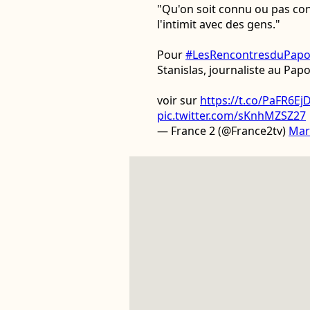
"Qu'on soit connu ou pas conn
l'intimit avec des gens."
Pour
#LesRencontresduPapo
Stanislas, journaliste au Papot
voir sur
https://t.co/PaFR6E
pic.twitter.com/sKnhMZSZ27
— France 2 (@France2tv)
Mar