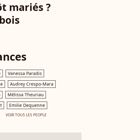
ôt mariés ?
bois
ances
e
Vanessa Paradis
le
Audrey Crespo-Mara
o
Mélissa Theuriau
t
Emilie Dequenne
VOIR TOUS LES PEOPLE