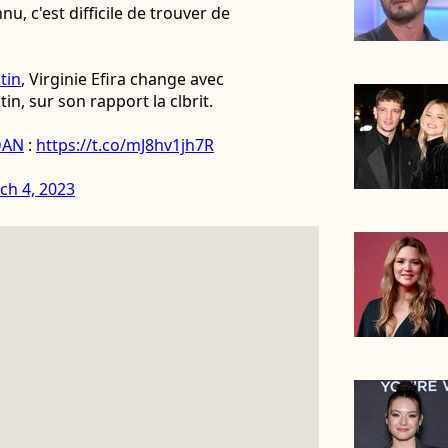
u, c'est difficile de trouver de
tin
, Virginie Efira change avec
in, sur son rapport la clbrit.
jDAN
:
https://t.co/mJ8hv1jh7R
ch 4, 2023