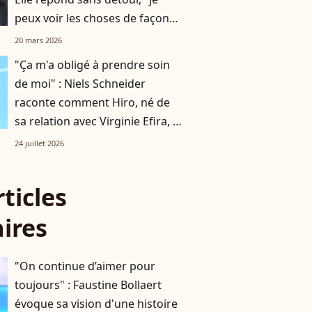
peux voir les choses de façon
assez juste"
20 mars 2026
"Ça m'a obligé à prendre soin
de moi" : Niels Schneider
raconte comment Hiro, né de
sa relation avec Virginie Efira, a
changé sa vie
24 juillet 2026
rticles
aires
"On continue d’aimer pour
toujours" : Faustine Bollaert
évoque sa vision d'une histoire