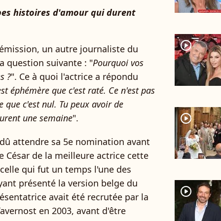
es histoires d'amour qui durent
player2
'émission, un autre journaliste du
la question suivante : "
Pourquoi vos
s ?
". Ce à quoi l'actrice a répondu
est éphémère que c'est raté
. Ce n'est pas
e que c'est nul. Tu peux avoir de
player2
durent une semaine
".
 dû attendre sa 5e nomination avant
e César de la meilleure actrice cette
elle qui fut un temps l'une des
yant présenté la version belge du
player2
résentatrice avait été recrutée par la
Tavernost en 2003, avant d'être