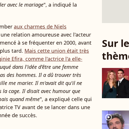
ler avec le mariage
", a indiqué la
omber
aux charmes de Niels
cu une relation amoureuse avec l'acteur
Sur 
mmencé à se fréquenter en 2000, avant
plus tard.
Mais cette union était très
thèm
inie Efira, comme l'actrice l'a elle-
uqué dans l'idée d'être une femme
as des hommes. Il a dû trouver très
lle me marier. Il m'avait dit qu'il ne
s la cage. Il disait avec humour que
, mais quand même
", a expliqué celle qui
atrice TV avant de se lancer dans une
nnée de succès.
player2