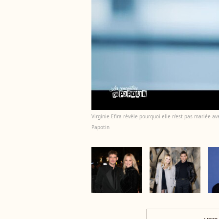
Virginie Efira révèle pourquoi elle n'est pas mariée 
Papotin