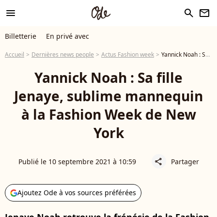
menu
search
newsletter
Billetterie
En privé avec
Accueil
Dernières news people
Actus Fashion week
Yannick Noah : Sa fille Jenaye, sublime mannequin à la Fashion Week de New York
Yannick Noah : Sa fille
Jenaye, sublime mannequin
à la Fashion Week de New
York
Publié le 10 septembre 2021 à 10:59
Partager
share
Ajoutez Ode à vos sources préférées