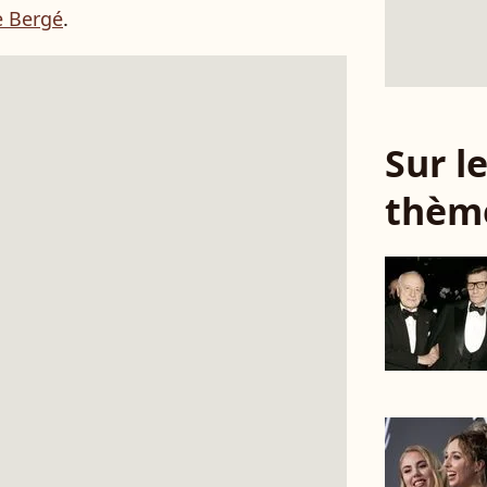
e Bergé
.
Sur 
thèm