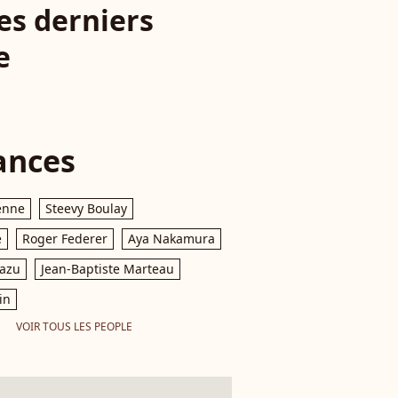
es derniers
e
ances
enne
Steevy Boulay
e
Roger Federer
Aya Nakamura
razu
Jean-Baptiste Marteau
in
VOIR TOUS LES PEOPLE