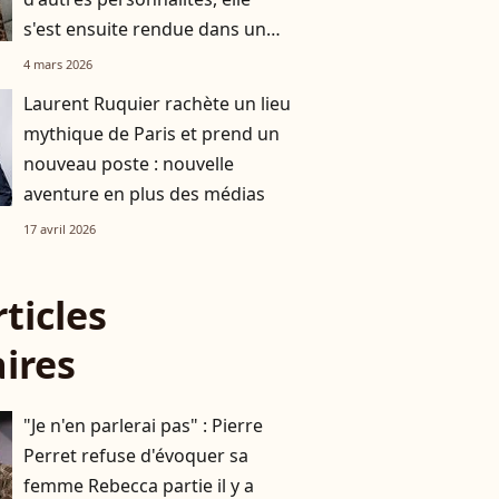
s'est ensuite rendue dans un
restaurant parisien à la cuisine
4 mars 2026
raffinée
Laurent Ruquier rachète un lieu
mythique de Paris et prend un
nouveau poste : nouvelle
aventure en plus des médias
17 avril 2026
rticles
aires
"Je n'en parlerai pas" : Pierre
Perret refuse d'évoquer sa
femme Rebecca partie il y a