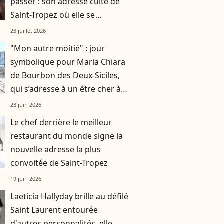
passer : son adresse culte de
Saint-Tropez où elle se
précipite "deux à trois fois par
23 juillet 2026
jour"
"Mon autre moitié" : jour
symbolique pour Maria Chiara
de Bourbon des Deux-Siciles,
qui s’adresse à un être cher à
son cœur
23 juin 2026
Le chef derrière le meilleur
restaurant du monde signe la
nouvelle adresse la plus
convoitée de Saint-Tropez
19 juin 2026
Laeticia Hallyday brille au défilé
Saint Laurent entourée
d'autres personnalités, elle