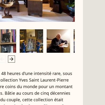
rrow_left
arrow_right
 48 heures d'une intensité rare, sous
collection Yves Saint Laurent-Pierre
atre coins du monde pour un montant
os. Bâtie au cours de cinq décennies
u couple, cette collection était