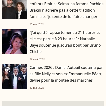
enfants Emir et Selma, sa femme Rachida
Brakni n'adhère pas à cette tradition
familiale, "je tente de lui faire changer
d'avis"
21 mai 2026
"J'ai quitté l'appartement à 21 heures et
elle est partie à 23 heures" : Nathalie
Baye soutenue jusqu'au bout par Bruno
Chiche
22 avril 2026
Cannes 2026 : Daniel Auteuil soutenu par
player2
sa fille Nelly et son ex Emmanuelle Béart,
divine pour la montée des marches
17 mai 2026