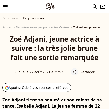
menu
search
newsletter
Billetterie
En privé avec
Accueil
Dernières news people
Actus Cinéma
Zoé Adjani, jeune actrice à suivre : la très jolie brune fait une sortie remarquée
Zoé Adjani, jeune actrice à
suivre : la très jolie brune
fait une sortie remarquée
Publié le 27 août 2021 à 21:52
Partager
share
Ajoutez Ode à vos sources préférées
Zoé Adjani tient sa beauté et son talent de sa
tante, Isabelle Adjani. La jeune femme de 22