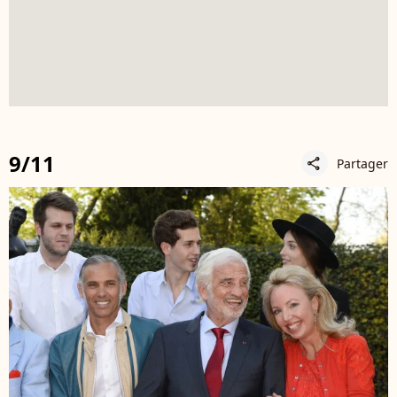
9/11
Partager
share