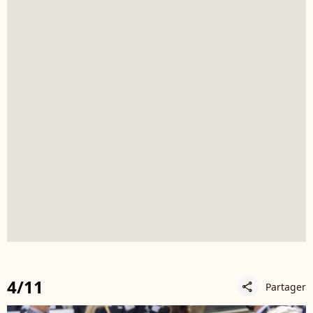
4/11
Partager
share