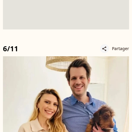
6/11
Partager
share