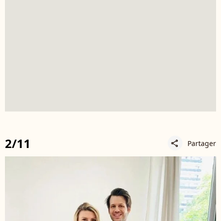
2/11
Partager
share