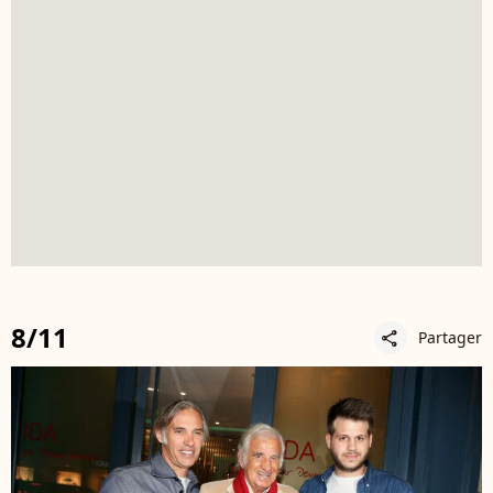
8/11
Partager
share