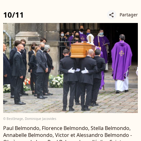
10/11
Partager
share
© BestImage, Dominique Jacovides
Paul Belmondo, Florence Belmondo, Stella Belmondo,
Annabelle Belmondo, Victor et Alessandro Belmondo -