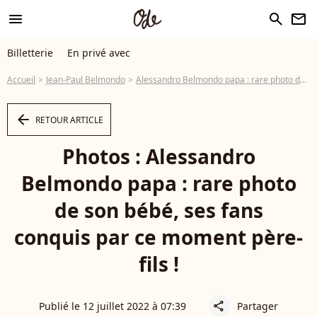
menu
search
newsletter
Billetterie
En privé avec
Accueil
Jean-Paul Belmondo
Alessandro Belmondo papa : rare photo de son bébé, ses fans conquis par ce moment père-fils !
arrow_left
RETOUR ARTICLE
Photos : Alessandro
Belmondo papa : rare photo
de son bébé, ses fans
conquis par ce moment père-
fils !
Publié le 12 juillet 2022 à 07:39
Partager
share