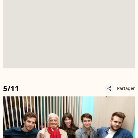
5/11
Partager
share