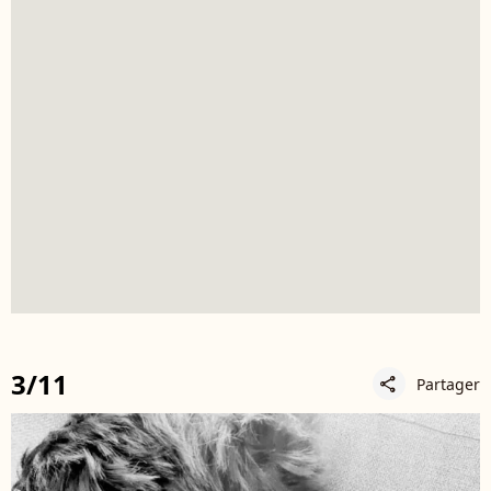
3/11
Partager
share