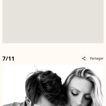
7/11
Partager
share