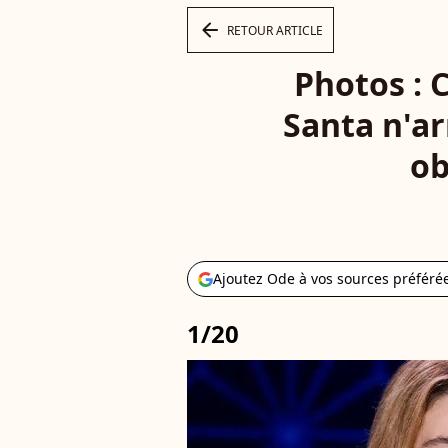
arrow_left
RETOUR ARTICLE
Photos : 
Santa n'ar
ob
Ajoutez Ode à vos sources préféré
1/20