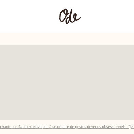
a chanteuse Santa n'arrive pas à se défaire de gestes devenus obsessionnels : "Je