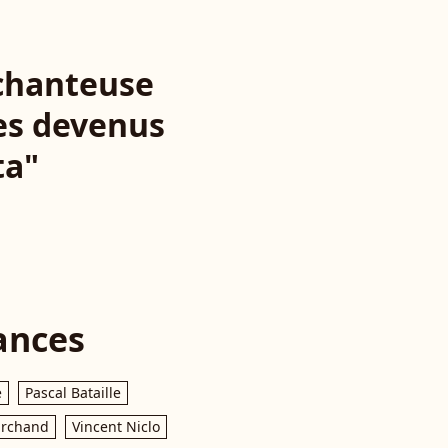
 chanteuse
tes devenus
ta"
ances
e
Pascal Bataille
archand
Vincent Niclo