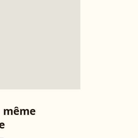
le même
e