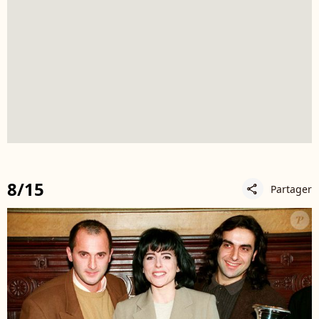
8/15
Partager
share