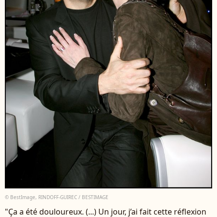
© BestImage, RINDOFF-GUIREC / BESTIMAGE
"Ça a été douloureux. (...) Un jour, j’ai fait cette réflexion