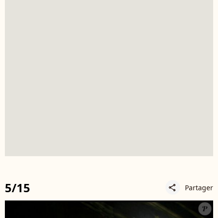
5/15
Partager
share