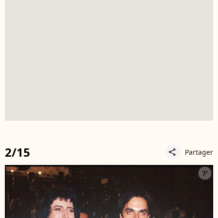
2/15
Partager
share