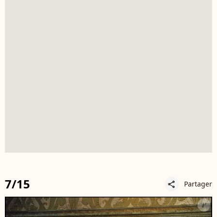
7/15
Partager
share