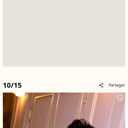
10/15
Partager
share