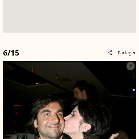
6/15
Partager
share