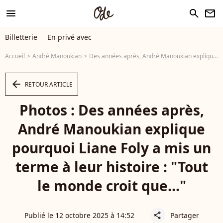
menu
search
newsletter
Billetterie
En privé avec
Accueil
André Manoukian
Des années après, André Manoukian explique pourquoi Liane Foly a mis un terme à leur histoire : "Tout le monde croit que..."
arrow_left
RETOUR ARTICLE
Photos : Des années après,
André Manoukian explique
pourquoi Liane Foly a mis un
terme à leur histoire : "Tout
le monde croit que..."
Publié le 12 octobre 2025 à 14:52
Partager
share