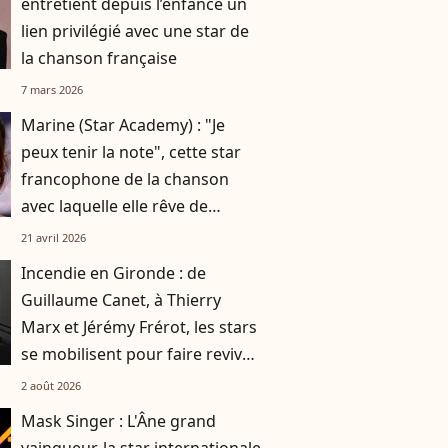
entretient depuis l’enfance un
lien privilégié avec une star de
la chanson française
7 mars 2026
Marine (Star Academy) : "Je
peux tenir la note", cette star
francophone de la chanson
avec laquelle elle rêve de
partager la scène
21 avril 2026
Incendie en Gironde : de
Guillaume Canet, à Thierry
Marx et Jérémy Frérot, les stars
se mobilisent pour faire revivre
leur région
2 août 2026
Mask Singer : L'Âne grand