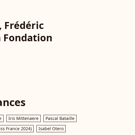
, Frédéric
la Fondation
ances
e
Iris Mittenaere
Pascal Bataille
iss France 2024)
Isabel Otero