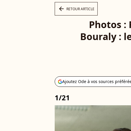
arrow_left
RETOUR ARTICLE
Photos : 
Bouraly : l
Ajoutez Ode à vos sources préféré
1/21