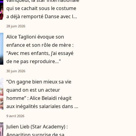
vainqueur, la star internationale
qui se cachait sous le costume
a déjà remporté Danse avec les
stars
28 juin 2026
Alice Taglioni évoque son
enfance et son rôle de mère :
"Avec mes enfants, j’ai essayé
de ne pas reproduire…"
30 juin 2026
“On gagne bien mieux sa vie
quand on est un acteur
homme” : Alice Belaïdi réagit
aux inégalités salariales dans le
cinéma
9 avril 2026
Julien Lieb (Star Academy) :
Apparition surprise de sa