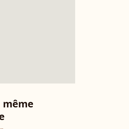
le même
e