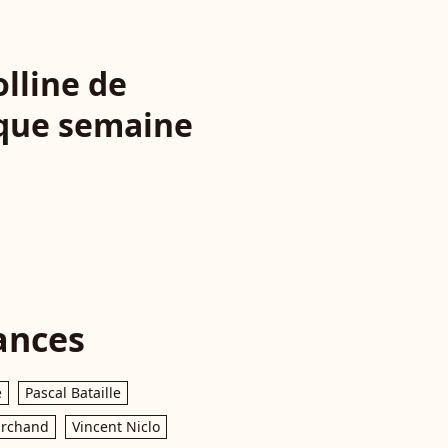
olline de
aque semaine
ances
e
Pascal Bataille
archand
Vincent Niclo