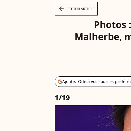
arrow_left
RETOUR ARTICLE
Photos :
Malherbe, m
Ajoutez Ode à vos sources préféré
1/19