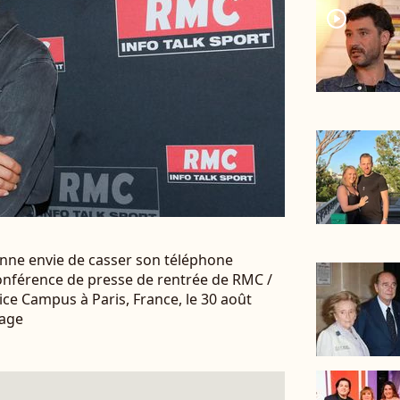
player2
donne envie de casser son téléphone
Conférence de presse de rentrée de RMC /
ice Campus à Paris, France, le 30 août
mage