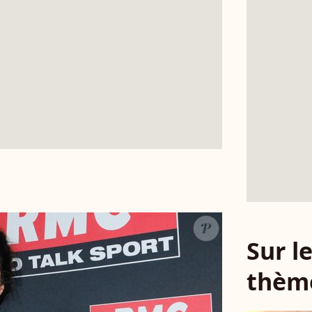
Sur 
thèm