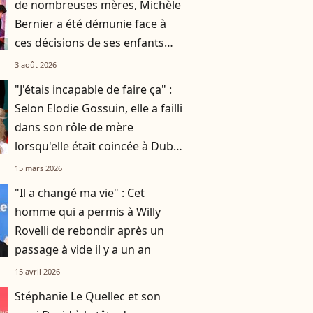
de nombreuses mères, Michèle
Bernier a été démunie face à
ces décisions de ses enfants
Charlotte et Enzo
3 août 2026
"J'étais incapable de faire ça" :
Selon Elodie Gossuin, elle a failli
dans son rôle de mère
lorsqu'elle était coincée à Dubaï
avec ses 4 enfants
15 mars 2026
"Il a changé ma vie" : Cet
homme qui a permis à Willy
Rovelli de rebondir après un
passage à vide il y a un an
15 avril 2026
Stéphanie Le Quellec et son