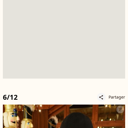
6/12
Partager
share