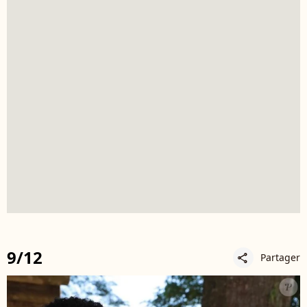
9/12
Partager
share