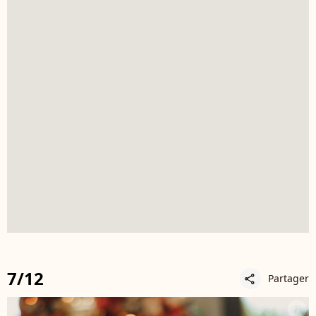
7/12
Partager
share