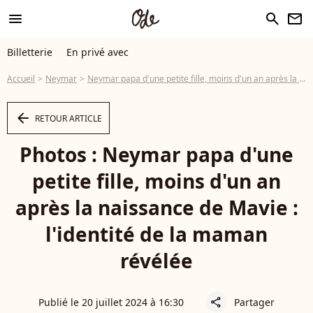
menu
search
newsletter
Billetterie
En privé avec
Accueil
Neymar
Neymar papa d'une petite fille, moins d'un an après la naissance de Mavie : l'identité de la maman révélée
arrow_left
RETOUR ARTICLE
Photos : Neymar papa d'une
petite fille, moins d'un an
après la naissance de Mavie :
l'identité de la maman
révélée
Publié le 20 juillet 2024 à 16:30
Partager
share