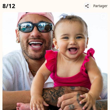
8/12
Partager
share