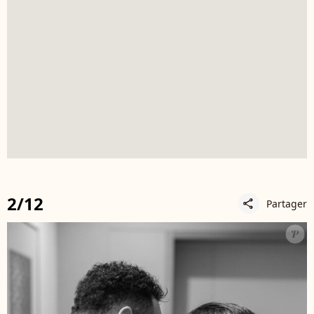
2/12
Partager
share