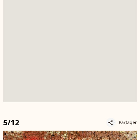
5/12
Partager
share