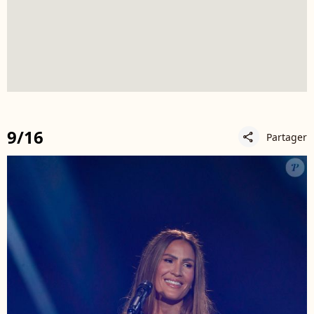
9/16
Partager
share