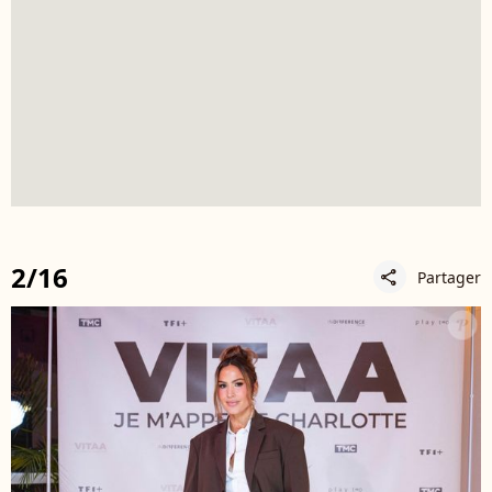
2/16
Partager
share