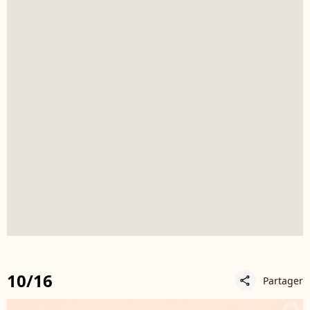
10/16
Partager
share