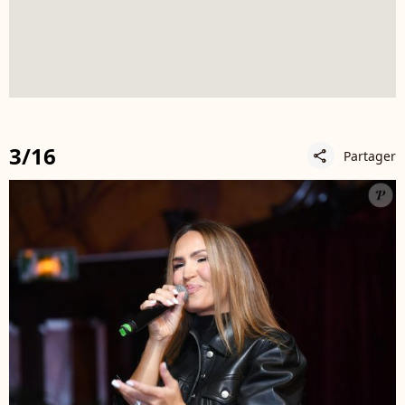
3/16
Partager
share