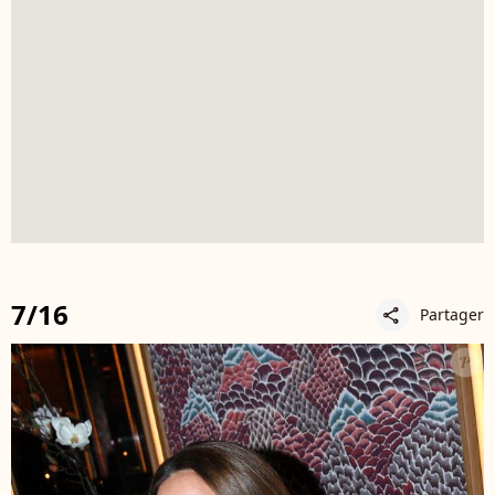
7/16
Partager
share