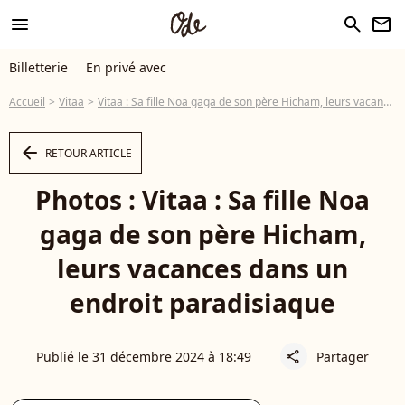
menu
search
newsletter
Billetterie
En privé avec
Accueil
Vitaa
Vitaa : Sa fille Noa gaga de son père Hicham, leurs vacances dans un endroit paradisiaque
arrow_left
RETOUR ARTICLE
Photos : Vitaa : Sa fille Noa
gaga de son père Hicham,
leurs vacances dans un
endroit paradisiaque
Publié le 31 décembre 2024 à 18:49
Partager
share