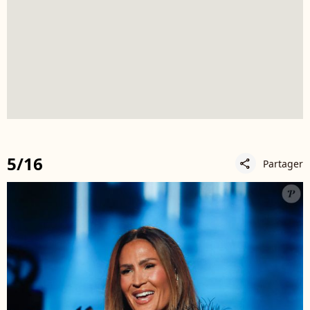
5/16
Partager
share