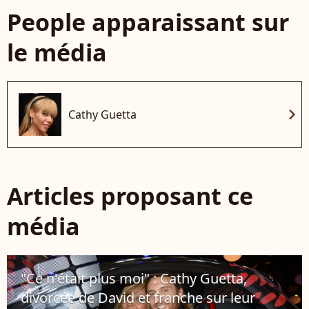
People apparaissant sur
le média
chevron_right
Cathy Guetta
Articles proposant ce
média
"Ce n'était plus moi" : Cathy Guetta,
divorcée de David et franche sur leur