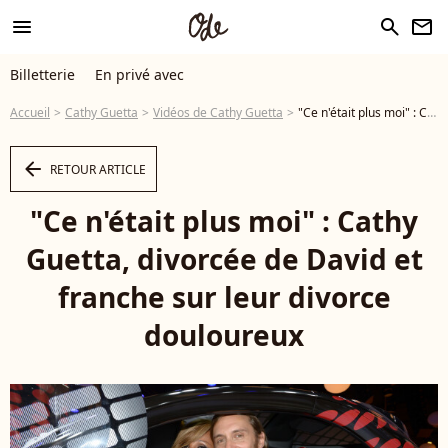
menu
search
newsletter
Billetterie
En privé avec
Accueil
Cathy Guetta
Vidéos de Cathy Guetta
"Ce n'était plus moi" : Cathy Guetta, divorcée de David et franche sur leur divorce douloureux - Vidéo
arrow_left
RETOUR ARTICLE
"Ce n'était plus moi" : Cathy
Guetta, divorcée de David et
franche sur leur divorce
douloureux