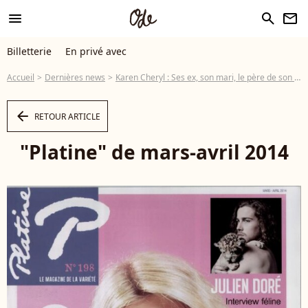
menu
search
newsletter
Billetterie
En privé avec
Accueil
Dernières news
Karen Cheryl : Ses ex, son mari, le père de son fils... La star se confie
arrow_left
RETOUR ARTICLE
"Platine" de mars-avril 2014