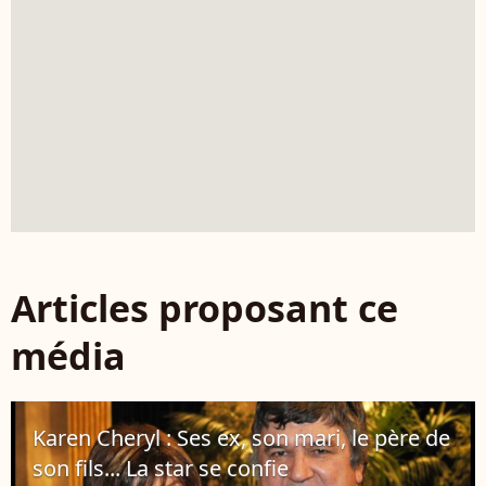
Articles proposant ce
média
Karen Cheryl : Ses ex, son mari, le père de
son fils... La star se confie