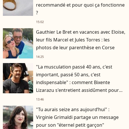
recommandé et pour quoi ça fonctionne
?
15:02
Gauthier Le Bret en vacances avec Eloïse,
leur fils Marcel et Jules Torres : les
photos de leur parenthèse en Corse
14:25
"La musculation passé 40 ans, c'est
important, passé 50 ans, c'est
indispensable" : comment Bixente
Lizarazu s'entretient assidûment pour
rester musclé à 56 ans ?
13:46
"Tu aurais seize ans aujourd’hui" :
Virginie Grimaldi partage un message
pour son "éternel petit garçon"