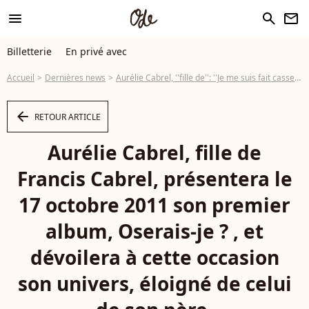
menu
search
newsletter
Billetterie
En privé avec
Accueil
Dernières news
Aurélie Cabrel, ''fille de'': ''Je me suis fait casser la figure à cause de ça''
arrow_left
RETOUR ARTICLE
Aurélie Cabrel, fille de
Francis Cabrel, présentera le
17 octobre 2011 son premier
album, Oserais-je ? , et
dévoilera à cette occasion
son univers, éloigné de celui