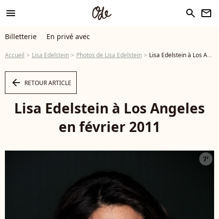
menu
search
newsletter
Billetterie
En privé avec
Accueil
Lisa Edelstein
Photos de Lisa Edelstein
Lisa Edelstein à Los Angeles en février 2011 - Photo
arrow_left
RETOUR ARTICLE
Lisa Edelstein à Los Angeles
en février 2011