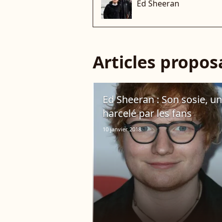
Ed Sheeran
Articles propo
Ed Sheeran : Son sosie, u
harcelé par les fans
10 janvier 2018