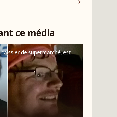
chevron_right
sant ce média
n caissier de supermarché, est