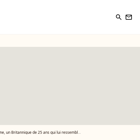
search
newsletter
25 ans qui lui ressemble comme deux gouttes d'eau. - Photo