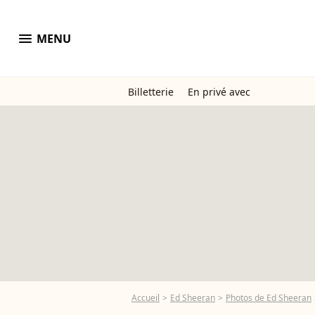
menu
MENU
Billetterie
En privé avec
Accueil
Ed Sheeran
Photos de Ed Sheeran