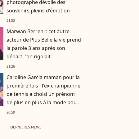
photographe dévoile des
souvenirs pleins d'émotion
21:53
Marwan Berreni : cet autre
acteur de Plus Belle la vie prend
la parole 3 ans après son
départ, “on rigolait
énormément, on se prenait la
21:26
tête aussi”
Caroline Garcia maman pour la
première fois : l'ex-championne
de tennis a choisi un prénom
de plus en plus à la mode pour
son fils
20:59
DERNIÈRES NEWS