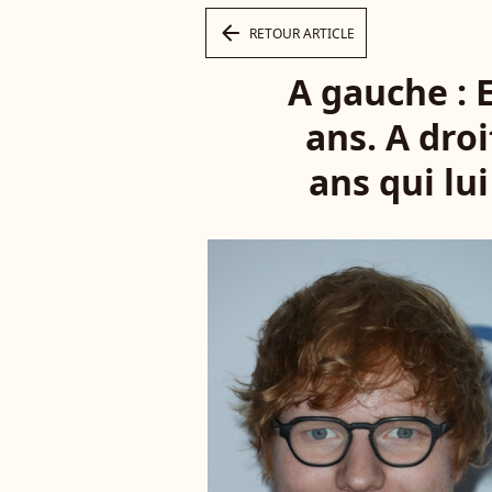
arrow_left
RETOUR ARTICLE
A gauche : 
ans. A dro
ans qui lu