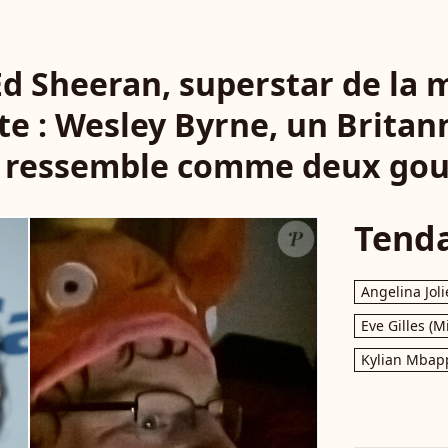
Ed Sheeran, superstar de la 
ite : Wesley Byrne, un Britan
i ressemble comme deux gou
Tend
Angelina Joli
Eve Gilles (M
Kylian Mbap