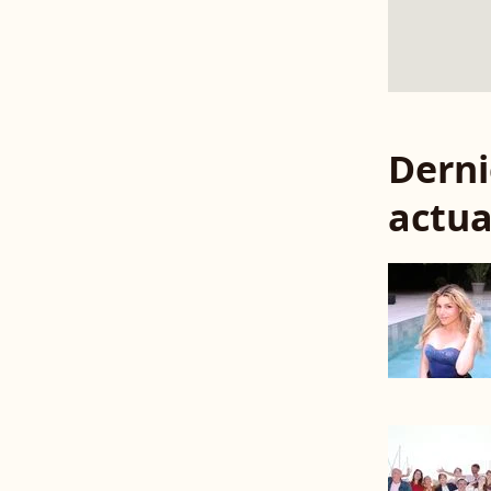
Derni
actua