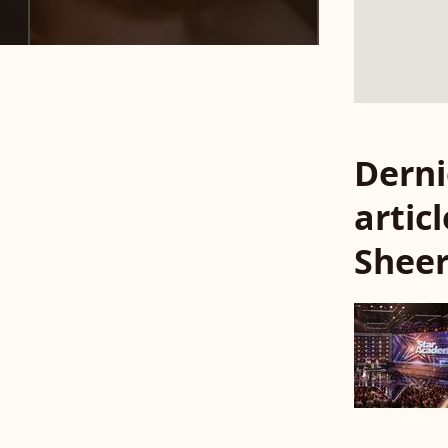
Derni
artic
Shee