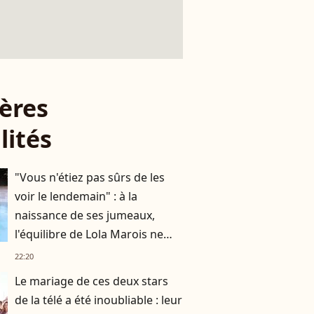
ères
lités
"Vous n'étiez pas sûrs de les
voir le lendemain" : à la
naissance de ses jumeaux,
l'équilibre de Lola Marois ne
tenait qu'à un fil
22:20
Le mariage de ces deux stars
de la télé a été inoubliable : leur