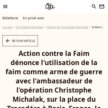
menu
search
newsletter
Billetterie
En privé avec
Accueil
Christophe Michalak
Photos de Christophe Michalak
Action contre la Faim dénonce l'utilisation de la faim comme arme de guerre avec l'ambassadeur de l'opération Christophe Michalak, sur la place du Trocadéro à Paris, France, le 12 novembre 2018. © Pierre Perusseau/Bestimage - Photo
arrow_left
RETOUR ARTICLE
Action contre la Faim
dénonce l'utilisation de la
faim comme arme de guerre
avec l'ambassadeur de
l'opération Christophe
Michalak, sur la place du