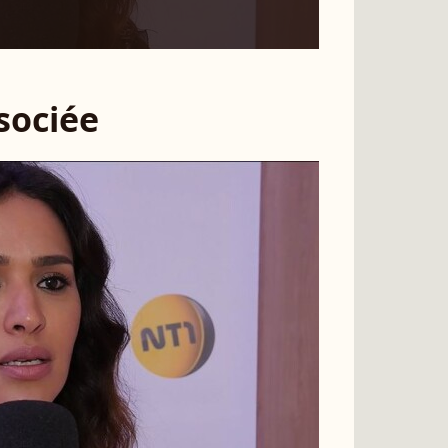
ssociée