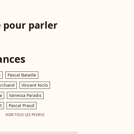
 pour parler
ances
e
Pascal Bataille
archand
Vincent Niclo
a
Vanessa Paradis
t
Pascal Praud
VOIR TOUS LES PEOPLE