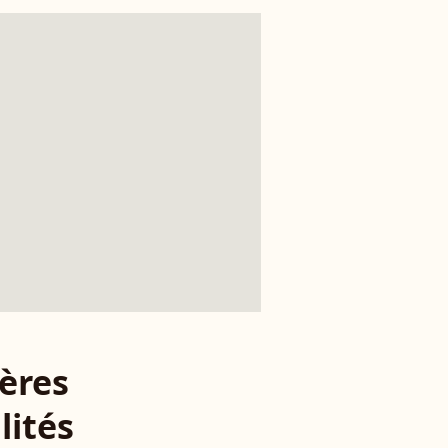
ères
lités