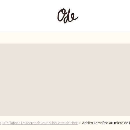
t Julie Taton : Le secret de leur silhouette de rêve
Adrien Lemaître au micro de Pur