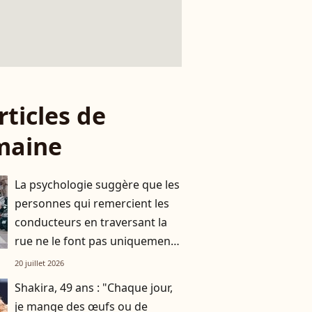
rticles de
maine
La psychologie suggère que les
personnes qui remercient les
conducteurs en traversant la
rue ne le font pas uniquement
par gratitude
20 juillet 2026
Shakira, 49 ans : "Chaque jour,
je mange des œufs ou de